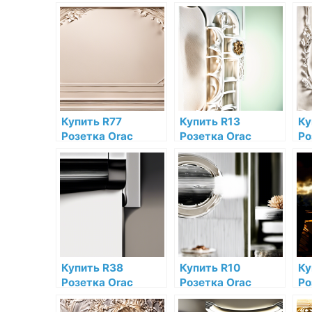
Купить R77
Купить R13
Ку
Розетка Orac
Розетка Orac
Ро
Decor Полиуретан
Decor Полиуретан
De
Orac Decor по
Orac Decor по
Or
низкой цене в
низкой цене в
ни
интернет-
интернет-
ин
магазине
магазине
ма
Купить R38
Купить R10
Ку
Розетка Orac
Розетка Orac
Ро
Decor Полиуретан
Decor Полиуретан
De
по низкой цене в
Orac Decor по
по