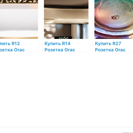
тернет-
интернет-
низкой цене в
газине
магазине
интернет-
магазине
пить R12
Купить R14
Купить R27
зетка Orac
Розетка Orac
Розетка Orac
cor Полиуретан
Decor Полиуретан
Decor Полиурет
ac Decor по
по низкой цене в
Orac Decor по
зкой цене в
интернет-
низкой цене в
тернет-
магазине
интернет-
газине
магазине