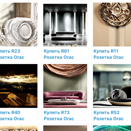
пить R23
Купить R61
Купить R11
зетка Orac
Розетка Orac
Розетка Orac
cor Полиуретан
Decor Полиуретан
Decor Полиурет
ac Decor по
по низкой цене в
Orac Decor по
зкой цене в
интернет-
низкой цене в
тернет-
магазине
интернет-
газине
магазине
пить R40
Купить R73
Купить R52
зетка Orac
Розетка Orac
Розетка Orac
cor Полиуретан
Decor Полиуретан
Decor Полиурет
 низкой цене в
по низкой цене в
Orac Decor по