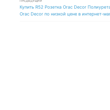
ПРЕДЫДУЩИЙ
интернет-
Предыдущая
Купить R52 Розетка Orac Decor Полиурет
по
магазине
запись:
Orac Decor по низкой цене в интернет-ма
записям