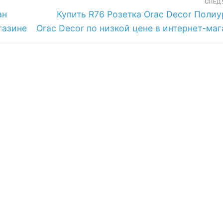
СЛЕ
Следующая
ан
Купить R76 Розетка Orac Decor Полиу
запись:
газине
Orac Decor по низкой цене в интернет-ма