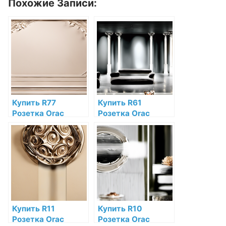
Похожие Записи:
Купить R77
Купить R61
Розетка Orac
Розетка Orac
Decor Полиуретан
Decor Полиуретан
Orac Decor по
по низкой цене в
низкой цене в
интернет-
интернет-
магазине
магазине
Купить R11
Купить R10
Розетка Orac
Розетка Orac