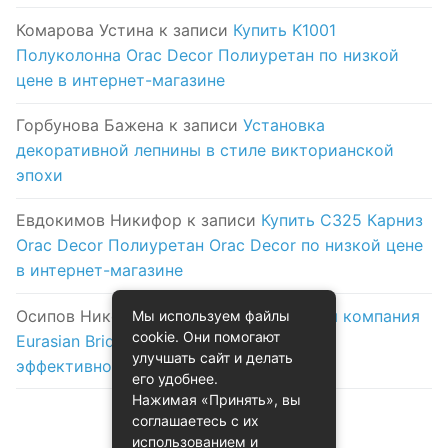
Комарова Устина
к записи
Купить K1001
Полуколонна Orac Decor Полиуретан по низкой
цене в интернет-магазине
Горбунова Бажена
к записи
Установка
декоративной лепнины в стиле викторианской
эпохи
Евдокимов Никифор
к записи
Купить C325 Карниз
Orac Decor Полиуретан Orac Decor по низкой цене
в интернет-магазине
Осипов Никола
к записи
Логистическая компания
Мы используем файлы
cookie. Они помогают
Eurasian Bridge в Астане: надежность и
улучшать сайт и делать
эффективность на первом месте
его удобнее.
Нажимая «Принять», вы
соглашаетесь с их
использованием и