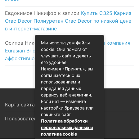
Евдокимов Никифор
к записи
Купить C325 Карниз
Orac Decor Полиуретан Orac Decor по низкой цене
в интернет-магазине
Осипов Никола
к записи
Логистическая компания
Мы используем файлы
cookie. Они помогают
Eurasian Bridge в Астане: надежность и
улучшать сайт и делать
эффективность на первом месте
его удобнее.
Нажимая «Принять», вы
соглашаетесь с их
использованием и
передачей данных
сервису веб-аналитики.
Если нет — измените
Карта сайта
настройки браузера или
покиньте сайт.
Пользовательское соглашение
Политика обработки
персональных данных и
политика cookie