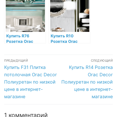
низкой цене в
низкой цене в
интернет-
интернет-
магазине
магазине
Купить R76
Купить R10
Розетка Orac
Розетка Orac
Decor Полиуретан
Decor Полиуретан
Orac Decor по
Orac Decor по
Навигация
низкой цене в
низкой цене в
ПРЕДЫДУЩИЙ
СЛЕДУЮЩИЙ
интернет-
интернет-
по
Предыдущая
Следующая
Купить F31 Плитка
Купить R14 Розетка
магазине
магазине
запись:
запись:
записям
потолочная Orac Decor
Orac Decor
Полиуретан по низкой
Полиуретан по низкой
цене в интернет-
цене в интернет-
магазине
магазине
1 комментарий