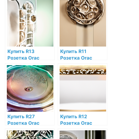
Orac Decor по
по низкой цене в
низкой цене в
интернет-
интернет-
магазине
магазине
Купить R13
Купить R11
Розетка Orac
Розетка Orac
Decor Полиуретан
Decor Полиуретан
Orac Decor по
Orac Decor по
низкой цене в
низкой цене в
интернет-
интернет-
магазине
магазине
Купить R27
Купить R12
Розетка Orac
Розетка Orac
Decor Полиуретан
Decor Полиуретан
Orac Decor по
Orac Decor по