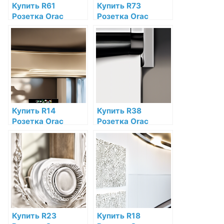
Купить R61
Купить R73
Розетка Orac
Розетка Orac
Decor Полиуретан
Decor Полиуретан
по низкой цене в
по низкой цене в
интернет-
интернет-
магазине
магазине
Купить R14
Купить R38
Розетка Orac
Розетка Orac
Decor Полиуретан
Decor Полиуретан
по низкой цене в
по низкой цене в
интернет-
интернет-
магазине
магазине
Купить R23
Купить R18