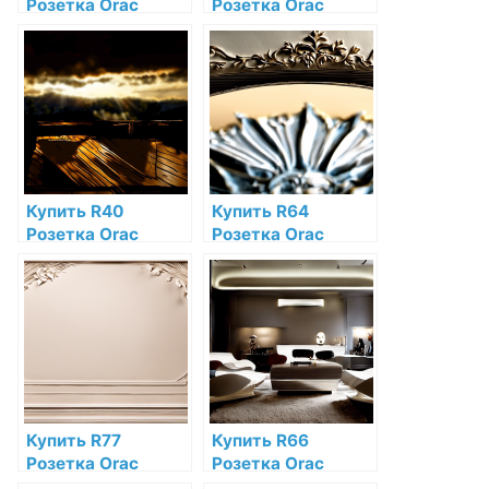
Розетка Orac
Розетка Orac
Decor Полиуретан
Decor Полиуретан
Orac Decor по
по низкой цене в
низкой цене в
интернет-
интернет-
магазине
магазине
Купить R40
Купить R64
Розетка Orac
Розетка Orac
Decor Полиуретан
Decor Полиуретан
по низкой цене в
Orac Decor по
интернет-
низкой цене в
магазине
интернет-
магазине
Купить R77
Купить R66
Розетка Orac
Розетка Orac
Decor Полиуретан
Decor Полиуретан