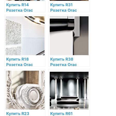
Купить R14
Купить R31
Розетка Orac
Розетка Orac
Decor Полиуретан
Decor Полиуретан
по низкой цене в
Orac Decor по
интернет-
низкой цене в
магазине
интернет-
магазине
Купить R18
Купить R38
Розетка Orac
Розетка Orac
Decor Полиуретан
Decor Полиуретан
по низкой цене в
по низкой цене в
интернет-
интернет-
магазине
магазине
Купить R23
Купить R61