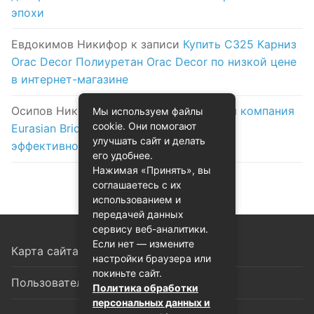
эпохи
Евдокимов Никифор
к записи
Купить C325 Карниз
Orac Decor Полиуретан Orac Decor по низкой цене
в интернет-магазине
Осипов Никола
к записи
Логистическая компания
Мы используем файлы
cookie. Они помогают
Eurasian Bridge в Астане: надежность и
улучшать сайт и делать
эффективность на первом месте
его удобнее.
Нажимая «Принять», вы
соглашаетесь с их
использованием и
передачей данных
сервису веб-аналитики.
Если нет — измените
Карта сайта
настройки браузера или
покиньте сайт.
Пользовательское соглашение
Политика обработки
персональных данных и