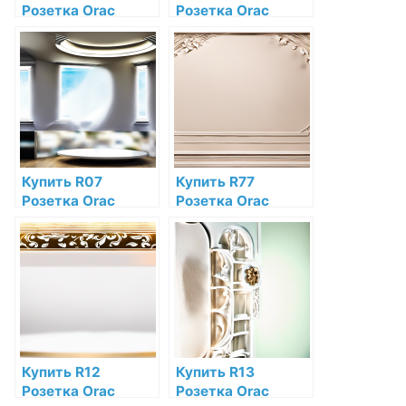
Розетка Orac
Розетка Orac
Decor Полиуретан
Decor Полиуретан
Orac Decor по
по низкой цене в
низкой цене в
интернет-
интернет-
магазине
магазине
Купить R07
Купить R77
Розетка Orac
Розетка Orac
Decor Полиуретан
Decor Полиуретан
по низкой цене в
Orac Decor по
интернет-
низкой цене в
магазине
интернет-
магазине
Купить R12
Купить R13
Розетка Orac
Розетка Orac