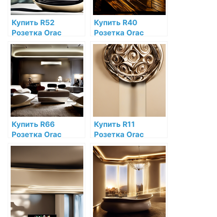
Купить R52
Купить R40
Розетка Orac
Розетка Orac
Decor Полиуретан
Decor Полиуретан
Orac Decor по
по низкой цене в
низкой цене в
интернет-
интернет-
магазине
магазине
Купить R66
Купить R11
Розетка Orac
Розетка Orac
Decor Полиуретан
Decor Полиуретан
по низкой цене в
Orac Decor по
интернет-
низкой цене в
магазине
интернет-
магазине