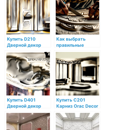
низкой цене в
декоративной
интернет-
лепниной
магазине
Купить D210
Как выбрать
Дверной декор
правильные
Orac Decor
инструменты для
Дюрополимер
работы с
Orac Decor по
декоративной
низкой цене в
лепниной
интернет-
магазине
Купить D401
Купить C201
Дверной декор
Карниз Orac Decor
Orac Decor
Полиуретан Orac
Полиуретан по
Decor по низкой
низкой цене в
цене в интернет-