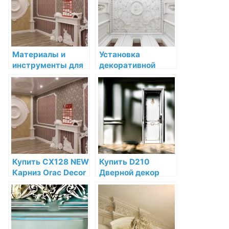
интернет-
магазине
магазине
Материалы и
Установка
инструменты для
декоративной
установки
лепнины в
декоративной
ресторане: новые
лепнины
горизонты дизайна
Купить CX128 NEW
Купить D210
Карниз Orac Decor
Дверной декор
Дюрополимер по
Orac Decor
низкой цене в
Полиуретан по
интернет-
низкой цене в
магазине
интернет-
магазине