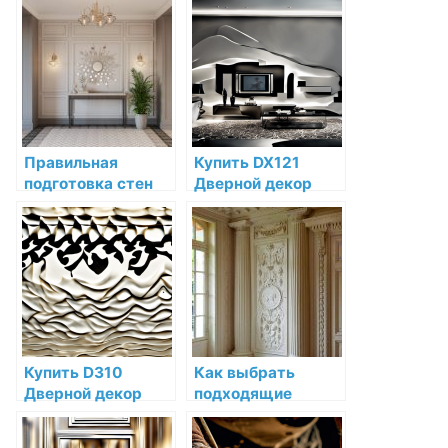
декоративный
как выбрать
забор для клумб
материал лепных
оптом: подробное
изделий
руководство
Правильная
Купить DX121
подготовка стен
Дверной декор
перед установкой
(DX121-2300) Orac
декоративной
Decor
лепнины
Дюрополимер по
низкой цене в
интернет-
магазине
Купить D310
Как выбрать
Дверной декор
подходящие
Orac Decor
средства для
Дюрополимер по
ухода за