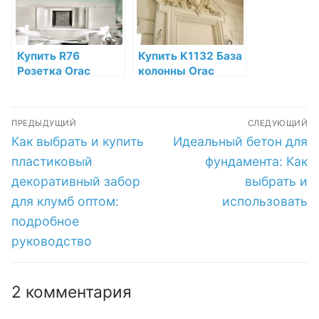
Купить R76
Купить K1132 База
Розетка Orac
колонны Orac
Decor Полиуретан
Decor Полиуретан
Orac Decor по
по низкой цене в
Навигация
низкой цене в
интернет-
ПРЕДЫДУЩИЙ
СЛЕДУЮЩИЙ
интернет-
магазине
по
Предыдущая
Следующая
Как выбрать и купить
Идеальный бетон для
магазине
запись:
запись:
записям
пластиковый
фундамента: Как
декоративный забор
выбрать и
для клумб оптом:
использовать
подробное
руководство
2 комментария