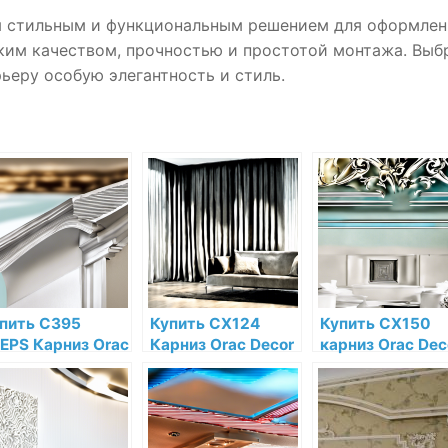
ся стильным и функциональным решением для оформле
ким качеством, прочностью и простотой монтажа. Выб
рьеру особую элегантность и стиль.
пить C395
Купить CX124
Купить CX150
EPS Карниз Orac
Карниз Orac Decor
карниз Orac Dec
cor
Дюрополимер
Дюрополимер п
рополимер по
Orac Decor по
низкой цене в
зкой цене в
низкой цене в
интернет-
тернет-
интернет-
магазине