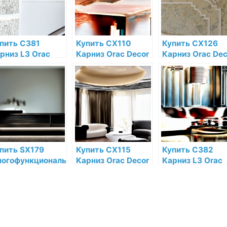
газине
магазине
пить C381
Купить CX110
Купить CX126
рниз L3 Orac
Карниз Orac Decor
Карниз Orac Dec
cor Полиуретан
Дюрополимер
Дюрополимер п
 низкой цене в
Orac Decor по
низкой цене в
тернет-
низкой цене в
интернет-
газине
интернет-
магазине
магазине
пить SX179
Купить CX115
Купить C382
огофункциональный
Карниз Orac Decor
Карниз L3 Orac
офиль Orac
Дюрополимер
Decor Полиурет
cor Diagonal
Orac Decor по
по низкой цене 
юрополимер
низкой цене в
интернет-
ac Decor по
интернет-
магазине
зкой цене в
магазине
тернет-