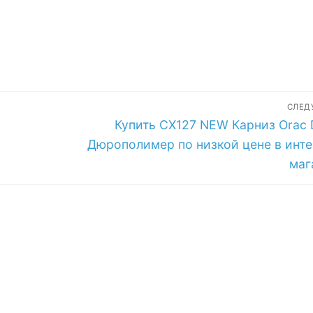
газине
СЛЕ
Следующая
Купить CX127 NEW Карниз Orac 
запись:
Дюрополимер по низкой цене в инте
маг