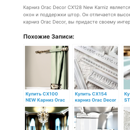
Карниз Orac Decor CX128 New Karniz являет
окон и поддержки штор. Он отличается высо
карниз Orac Decor, вы придасте своему инте
Похожие Записи:
Купить CX100
Купить CX154
Ку
NEW Карниз Orac
карниз Orac Decor
ST
Decor
Дюрополимер по
De
Дюрополимер по
низкой цене в
Дю
низкой цене в
интернет-
ни
интернет-
магазине
ин