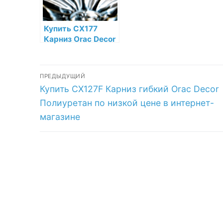
ма
Купить CX177
Карниз Orac Decor
Дюрополимер по
низкой цене в
Навигация
интернет-
ПРЕДЫДУЩИЙ
магазине
Предыдущая
Купить CX127F Карниз гибкий Orac Decor
по
запись:
Полиуретан по низкой цене в интернет-
записям
магазине