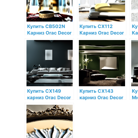
магазине
ма
Купить CB502N
Купить CX112
Ку
Карниз Orac Decor
Карниз Orac Decor
Ка
Дюрофом Orac
Дюрополимер
De
Decor по низкой
Orac Decor по
по
цене в интернет-
низкой цене в
ин
магазине
интернет-
ма
магазине
Купить CX149
Купить CX143
Ку
карниз Orac Decor
карниз Orac Decor
Мн
Дюрополимер по
Дюрополимер по
пр
низкой цене в
низкой цене в
De
интернет-
интернет-
Д
магазине
магазине
Or
ни
ин