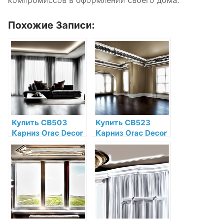
Похожие Записи:
Купить CB503
Купить CB523
Карниз Orac Decor
Карниз Orac Decor
Дюрофом Orac
Дюрофом Orac
Decor по низкой
Decor по низкой
цене в интернет-
цене в интернет-
магазине
магазине