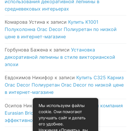
использования декоративной лепнины в
средневековых интерьерах
Комарова Устина
к записи
Купить K1001
Полуколонна Orac Decor Полиуретан по низкой
цене в интернет-магазине
Горбунова Бажена
к записи
Установка
декоративной лепнины в стиле викторианской
эпохи
Евдокимов Никифор
к записи
Купить C325 Карниз
Orac Decor Полиуретан Orac Decor по низкой цене
в интернет-магазине
Осипов Никола
к записи
Логистическая компания
Мы используем файлы
cookie. Они помогают
Eurasian Bridge в Астане: надежность и
улучшать сайт и делать
эффективность на первом месте
его удобнее.
Нажимая «Принять», вы