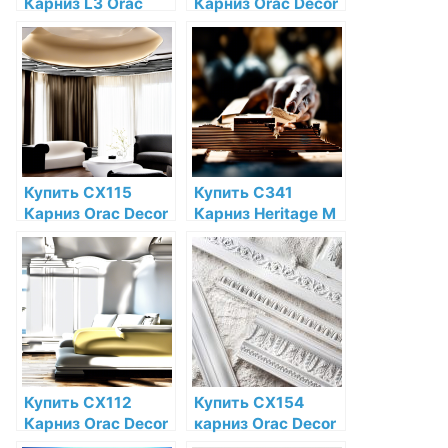
Карниз L3 Orac
Карниз Orac Decor
Decor Полиуретан
Дюрополимер
по низкой цене в
Orac Decor по
интернет-
низкой цене в
магазине
интернет-
магазине
Купить CX115
Купить C341
Карниз Orac Decor
Карниз Heritage M
Дюрополимер
Orac Decor
Orac Decor по
Полиуретан по
низкой цене в
низкой цене в
интернет-
интернет-
магазине
магазине
Купить CX112
Купить CX154
Карниз Orac Decor
карниз Orac Decor
Дюрополимер
Дюрополимер по