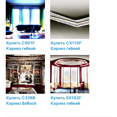
Orac Decor по
низкой цене в
низкой цене в
интернет-
интернет-
магазине
магазине
Купить C901F
Купить CX110F
Карниз гибкий
Карниз гибкий
Orac Decor Orac
Orac Decor
Decor по низкой
Полиуретан Orac
цене в интернет-
Decor по низкой
магазине
цене в интернет-
магазине
Купить C338B
Купить SX162F
Карниз BaRock
Карниз гибкий
Orac Decor
Orac Decor
Полиуретан Orac
Дюрополимер