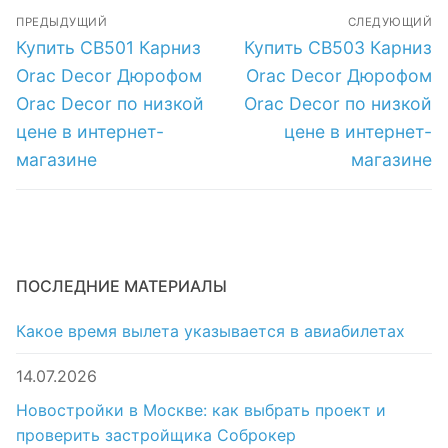
Навигация
Decor по низкой
Orac Decor по
ПРЕДЫДУЩИЙ
СЛЕДУЮЩИЙ
цене в интернет-
низкой цене в
по
Предыдущая
Следующая
Купить CB501 Карниз
Купить CB503 Карниз
магазине
интернет-
запись:
запись:
магазине
записям
Orac Decor Дюрофом
Orac Decor Дюрофом
Orac Decor по низкой
Orac Decor по низкой
цене в интернет-
цене в интернет-
магазине
магазине
ПОСЛЕДНИЕ МАТЕРИАЛЫ
Какое время вылета указывается в авиабилетах
14.07.2026
Новостройки в Москве: как выбрать проект и
проверить застройщика Соброкер