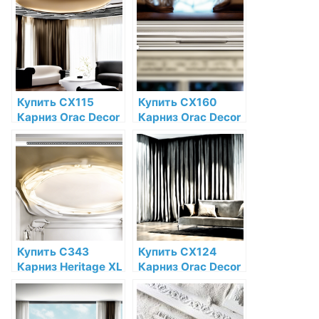
низкой цене в
Decor по низкой
интернет-
цене в интернет-
магазине
магазине
Купить CX115
Купить CX160
Карниз Orac Decor
Карниз Orac Decor
Дюрополимер
Дюрополимер
Orac Decor по
Orac Decor по
низкой цене в
низкой цене в
интернет-
интернет-
магазине
магазине
Купить C343
Купить CX124
Карниз Heritage XL
Карниз Orac Decor
Orac Decor
Дюрополимер
Полиуретан Orac
Orac Decor по
Decor по низкой
низкой цене в