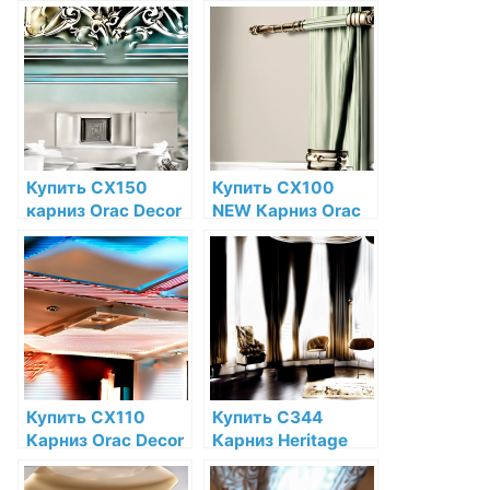
Дюрополимер по
Дюрополимер
низкой цене в
Orac Decor по
интернет-
низкой цене в
магазине
интернет-
магазине
Купить CX150
Купить CX100
карниз Orac Decor
NEW Карниз Orac
Дюрополимер по
Decor
низкой цене в
Дюрополимер по
интернет-
низкой цене в
магазине
интернет-
магазине
Купить CX110
Купить C344
Карниз Orac Decor
Карниз Heritage
Дюрополимер
XXL Orac Decor
Orac Decor по
Полиуретан Orac