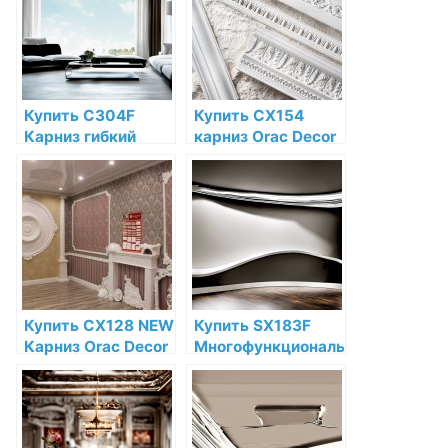
цене в интернет-
интернет-
магазине
магазине
Купить C304F
Купить CX154
Карниз гибкий
карниз Orac Decor
Orac Decor
Дюрополимер по
Полиуретан Orac
низкой цене в
Decor по низкой
интернет-
цене в интернет-
магазине
магазине
Купить CX128 NEW
Купить SX183F
Карниз Orac Decor
Многофункциональный
Дюрополимер по
профиль гибкий
низкой цене в
Orac Decor
интернет-
Дюрополимер
магазине
Orac Decor по