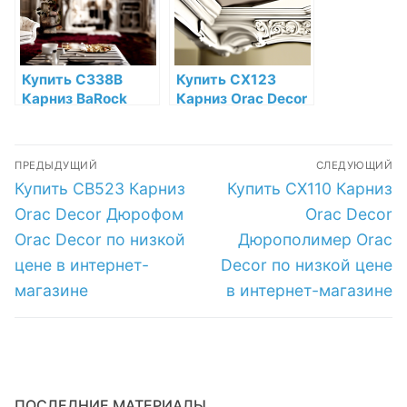
низкой цене в
интернет-
магазине
Купить C338B
Купить CX123
Карниз BaRock
Карниз Orac Decor
Orac Decor
Дюрополимер
Полиуретан Orac
Orac Decor по
Навигация
Decor по низкой
низкой цене в
ПРЕДЫДУЩИЙ
СЛЕДУЮЩИЙ
цене в интернет-
интернет-
по
Предыдущая
Следующая
Купить CB523 Карниз
Купить CX110 Карниз
магазине
магазине
запись:
запись:
записям
Orac Decor Дюрофом
Orac Decor
Orac Decor по низкой
Дюрополимер Orac
цене в интернет-
Decor по низкой цене
магазине
в интернет-магазине
ПОСЛЕДНИЕ МАТЕРИАЛЫ