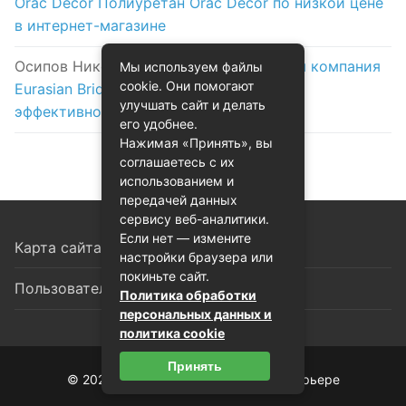
Orac Decor Полиуретан Orac Decor по низкой цене
в интернет-магазине
Осипов Никола
к записи
Логистическая компания
Мы используем файлы
cookie. Они помогают
Eurasian Bridge в Астане: надежность и
улучшать сайт и делать
эффективность на первом месте
его удобнее.
Нажимая «Принять», вы
соглашаетесь с их
использованием и
передачей данных
сервису веб-аналитики.
Если нет — измените
Карта сайта
настройки браузера или
покиньте сайт.
Пользовательское соглашение
Политика обработки
персональных данных и
политика cookie
Принять
© 2026 Декоративная лепнина в интерьере