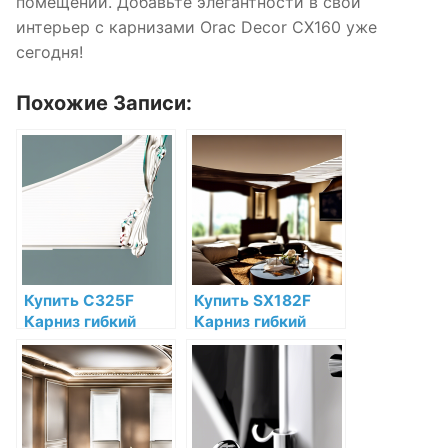
помещений. Добавьте элегантности в свой
интерьер с карнизами Orac Decor CX160 уже
сегодня!
Похожие Записи:
Купить C325F
Купить SX182F
Карниз гибкий
Карниз гибкий
Orac Decor
Orac Decor
Полиуретан Orac
Дюрополимер
Decor по низкой
Orac Decor по
цене в интернет-
низкой цене в
магазине
интернет-
магазине