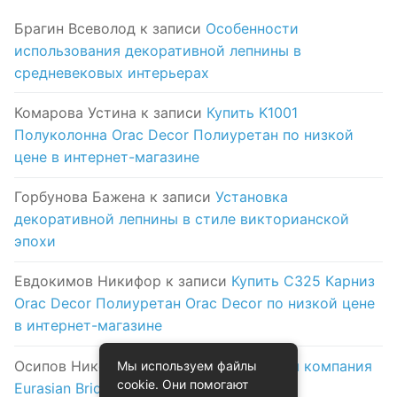
Брагин Всеволод
к записи
Особенности
использования декоративной лепнины в
средневековых интерьерах
Комарова Устина
к записи
Купить K1001
Полуколонна Orac Decor Полиуретан по низкой
цене в интернет-магазине
Горбунова Бажена
к записи
Установка
декоративной лепнины в стиле викторианской
эпохи
Евдокимов Никифор
к записи
Купить C325 Карниз
Orac Decor Полиуретан Orac Decor по низкой цене
в интернет-магазине
Осипов Никола
к записи
Логистическая компания
Мы используем файлы
cookie. Они помогают
Eurasian Bridge в Астане: надежность и