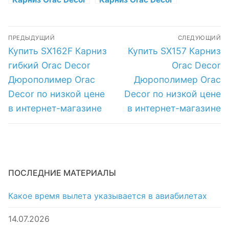
Дюрополимер
Полиуретан Orac
Orac Decor по
Decor по низкой
Навигация
низкой цене в
цене в интернет-
ПРЕДЫДУЩИЙ
СЛЕДУЮЩИЙ
интернет-
магазине
по
Предыдущая
Следующая
Купить SX162F Карниз
Купить SX157 Карниз
магазине
запись:
запись:
записям
гибкий Orac Decor
Orac Decor
Дюрополимер Orac
Дюрополимер Orac
Decor по низкой цене
Decor по низкой цене
в интернет-магазине
в интернет-магазине
ПОСЛЕДНИЕ МАТЕРИАЛЫ
Какое время вылета указывается в авиабилетах
14.07.2026