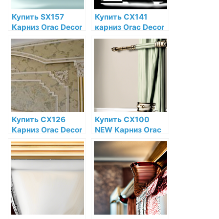
Купить SX157
Купить CX141
Карниз Orac Decor
карниз Orac Decor
Дюрополимер
Дюрополимер
Orac Decor по
Orac Decor по
низкой цене в
низкой цене в
интернет-
интернет-
магазине
магазине
Купить CX126
Купить CX100
Карниз Orac Decor
NEW Карниз Orac
Дюрополимер по
Decor
низкой цене в
Дюрополимер по
интернет-
низкой цене в
магазине
интернет-
магазине