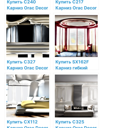
Купить C240
Купить C217
Карниз Orac Decor
Карниз Orac Decor
Полиуретан Orac
Полиуретан Orac
Decor по низкой
Decor по низкой
цене в интернет-
цене в интернет-
магазине
магазине
Купить C327
Купить SX162F
Карниз Orac Decor
Карниз гибкий
Полиуретан Orac
Orac Decor
Decor по низкой
Дюрополимер
цене в интернет-
Orac Decor по
магазине
низкой цене в
интернет-
магазине
Купить CX112
Купить C325
Карниз Orac Decor
Карниз Orac Decor