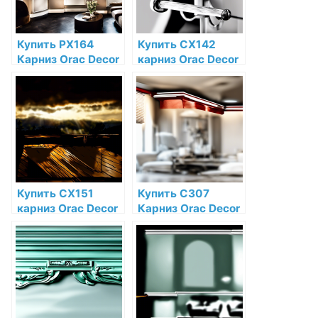
Купить PX164
Купить CX142
Карниз Orac Decor
карниз Orac Decor
Дюрополимер
Дюрополимер по
Orac Decor по
низкой цене в
низкой цене в
интернет-
интернет-
магазине
магазине
Купить CX151
Купить C307
карниз Orac Decor
Карниз Orac Decor
Дюрополимер по
Полиуретан Orac
низкой цене в
Decor по низкой
интернет-
цене в интернет-
магазине
магазине