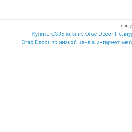
СЛЕ
Следующая
Купить C335 карниз Orac Decor Полиу
запись:
Orac Decor по низкой цене в интернет-ма