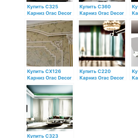
Купить C325
Купить C360
Ку
Карниз Orac Decor
Карниз Orac Decor
Ка
Полиуретан Orac
Полиуретан Orac
По
Decor по низкой
Decor по низкой
De
цене в интернет-
цене в интернет-
це
магазине
магазине
ма
Купить CX126
Купить C220
Ку
Карниз Orac Decor
Карниз Orac Decor
Ка
Дюрополимер по
Полиуретан Orac
По
низкой цене в
Decor по низкой
De
интернет-
цене в интернет-
це
магазине
магазине
ма
Купить C323