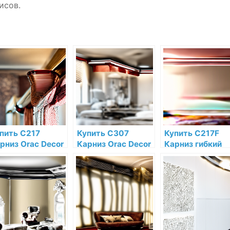
исов.
пить C217
Купить C307
Купить C217F
рниз Orac Decor
Карниз Orac Decor
Карниз гибкий
лиуретан Orac
Полиуретан Orac
Orac Decor
cor по низкой
Decor по низкой
Полиуретан Ora
не в интернет-
цене в интернет-
Decor по низкой
газине
магазине
цене в интернет
магазине