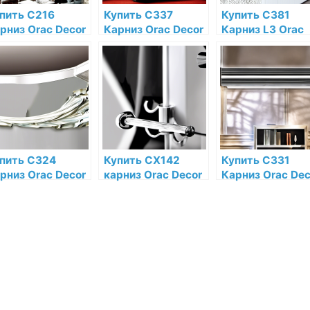
пить C216
Купить C337
Купить C381
рниз Orac Decor
Карниз Orac Decor
Карниз L3 Orac
лиуретан Orac
Полиуретан Orac
Decor Полиурет
cor по низкой
Decor по низкой
по низкой цене 
не в интернет-
цене в интернет-
интернет-
газине
магазине
магазине
пить C324
Купить CX142
Купить C331
рниз Orac Decor
карниз Orac Decor
Карниз Orac Dec
лиуретан Orac
Дюрополимер по
Полиуретан Ora
cor по низкой
низкой цене в
Decor по низкой
не в интернет-
интернет-
цене в интернет
газине
магазине
магазине