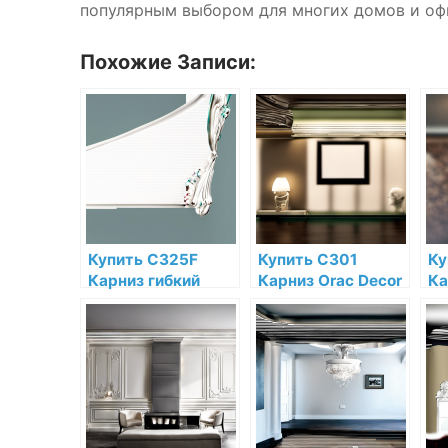
популярным выбором для многих домов и оф
Похожие Записи:
Купить C325F
Купить C301
Ку
Карниз гибкий
Карниз Orac Decor
Ка
Orac Decor
Полиуретан Orac
По
Полиуретан Orac
Decor по низкой
De
Decor по низкой
цене в интернет-
це
цене в интернет-
магазине
ма
магазине