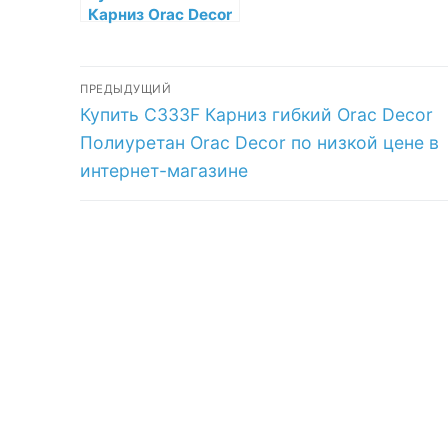
Карниз Orac Decor
Полиуретан Orac
Decor по низкой
Навигация
цене в интернет-
ПРЕДЫДУЩИЙ
магазине
Предыдущая
Купить C333F Карниз гибкий Orac Decor
по
запись:
Полиуретан Orac Decor по низкой цене в
записям
интернет-магазине