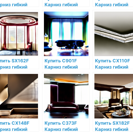
рниз гибкий
Карниз гибкий
Карниз гибкий
ac Decor
Orac Decor
Orac Decor
лиуретан Orac
Полиуретан по
Полиуретан Ora
cor по низкой
низкой цене в
Decor по низкой
не в интернет-
интернет-
цене в интернет
газине
магазине
магазине
пить SX162F
Купить C901F
Купить CX110F
рниз гибкий
Карниз гибкий
Карниз гибкий
ac Decor
Orac Decor Orac
Orac Decor
юрополимер
Decor по низкой
Полиуретан Ora
ac Decor по
цене в интернет-
Decor по низкой
зкой цене в
магазине
цене в интернет
тернет-
магазине
газине
пить CX148F
Купить C373F
Купить SX182F
рниз гибкий
Карниз гибкий
Карниз гибкий