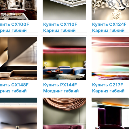
пить CX100F
Купить CX110F
Купить CX124F
рниз гибкий
Карниз гибкий
Карниз гибкий
ac Decor
Orac Decor
Orac Decor
лиуретан по
Полиуретан Orac
Полиуретан по
зкой цене в
Decor по низкой
низкой цене в
тернет-
цене в интернет-
интернет-
газине
магазине
магазине
пить CX148F
Купить PX144F
Купить C217F
рниз гибкий
Молдинг гибкий
Карниз гибкий
ac Decor
Orac Decor
Orac Decor
лиуретан по
Полиуретан по
Полиуретан Ora
зкой цене в
низкой цене в
Decor по низкой
тернет-
интернет-
цене в интернет
газине
магазине
магазине