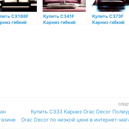
пить CX188F
Купить C341F
Купить C373F
рниз гибкий
Карниз гибкий
Карниз гибкий
ac Decor
Heritage M Orac
Orac Decor Anto
юрополимер
Decor Полиуретан
Полиуретан Ora
ac Decor по
Orac Decor по
Decor по низкой
зкой цене в
низкой цене в
цене в интернет
тернет-
интернет-
магазине
газине
магазине
СЛЕ
Следующая
тан
Купить C333 Карниз Orac Decor Полиу
запись:
газине
Orac Decor по низкой цене в интернет-ма