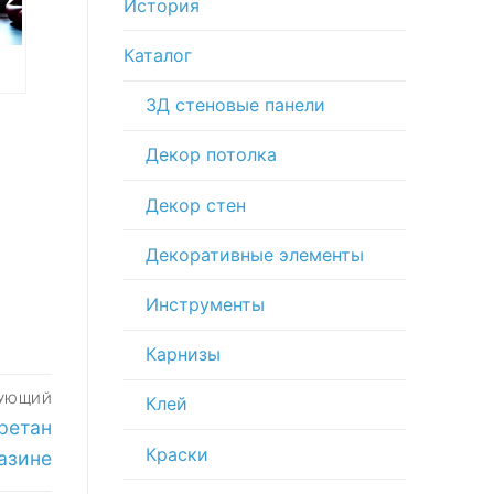
История
Каталог
3Д стеновые панели
nio
c
Декор потолка
-
Декор стен
Декоративные элементы
Инструменты
Карнизы
ДУЮЩИЙ
Клей
ретан
Краски
газине