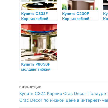
Купить C333F
Купить C230F
Ку
Карниз гибкий
Карниз гибкий
Ка
Orac Decor
Orac Decor
Or
Полиуретан Orac
Полиуретан Orac
Д
Decor по низкой
Decor по низкой
Or
цене в интернет-
цене в интернет-
ни
магазине
магазине
ин
ма
Купить P8050F
молдинг гибкий
Orac Decor
Полиуретан по
Навигация
низкой цене в
ПРЕДЫДУЩИЙ
интернет-
Предыдущая
Купить C324 Карниз Orac Decor Полиуре
по
магазине
запись:
Orac Decor по низкой цене в интернет-ма
записям