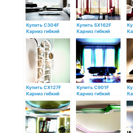
Купить C304F
Купить SX162F
Ку
Карниз гибкий
Карниз гибкий
Ка
Orac Decor
Orac Decor
Or
Полиуретан Orac
Дюрополимер
По
Decor по низкой
Orac Decor по
ни
цене в интернет-
низкой цене в
ин
магазине
интернет-
ма
магазине
Купить CX127F
Купить C901F
Ку
Карниз гибкий
Карниз гибкий
Ка
Orac Decor
Orac Decor Orac
Or
Полиуретан по
Decor по низкой
По
низкой цене в
цене в интернет-
ни
интернет-
магазине
ин
магазине
ма