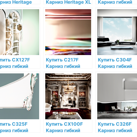
рниз Heritage
Карниз Heritage XL
Карниз гибкий
L Orac Decor
Orac Decor
Orac Decor
лиуретан Orac
Полиуретан Orac
Полиуретан Ora
cor по низкой
Decor по низкой
Decor по низкой
не в интернет-
цене в интернет-
цене в интернет
газине
магазине
магазине
пить CX127F
Купить C217F
Купить C304F
рниз гибкий
Карниз гибкий
Карниз гибкий
ac Decor
Orac Decor
Orac Decor
лиуретан по
Полиуретан Orac
Полиуретан Ora
зкой цене в
Decor по низкой
Decor по низкой
тернет-
цене в интернет-
цене в интернет
газине
магазине
магазине
пить C325F
Купить CX100F
Купить C326F
рниз гибкий
Карниз гибкий
Карниз гибкий
ac Decor
Orac Decor
Orac Decor