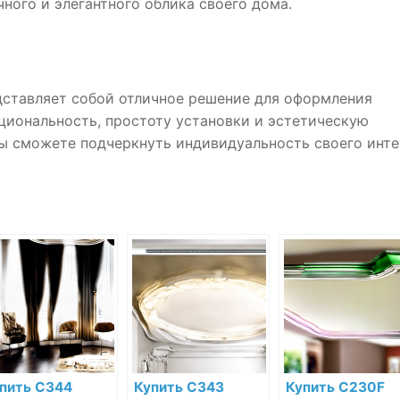
ного и элегантного облика своего дома.
едставляет собой отличное решение для оформления
кциональность, простоту установки и эстетическую
вы сможете подчеркнуть индивидуальность своего инт
пить C344
Купить C343
Купить C230F