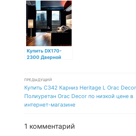
Полиуретан Orac
Полиуретан по
По
Decor по низкой
низкой цене в
De
цене в интернет-
интернет-
це
магазине
магазине
ма
Купить DX170-
2300 Дверной
декор Heritage
Orac Decor
Навигация
Дюрополимер по
ПРЕДЫДУЩИЙ
низкой цене в
Предыдущая
Купить C342 Карниз Heritage L Orac Deco
по
интернет-
запись:
магазине
Полиуретан Orac Decor по низкой цене в
записям
интернет-магазине
1 комментарий