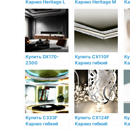
Карниз Heritage L
Карниз Heritage M
Ка
Orac Decor
Orac Decor
XX
Полиуретан Orac
Полиуретан по
По
Decor по низкой
низкой цене в
De
цене в интернет-
интернет-
це
магазине
магазине
ма
Купить DX170-
Купить CX110F
Ку
2300
Карниз гибкий
Ка
Многофункциональный
Orac Decor
Or
профиль Heritage
Полиуретан Orac
По
Orac Decor
Decor по низкой
ни
Дюрополимер
цене в интернет-
ин
Orac Decor по
магазине
ма
низкой цене в
интернет-
магазине
Купить C333F
Купить CX124F
Ку
Карниз гибкий
Карниз гибкий
Ка
Orac Decor
Orac Decor
Or