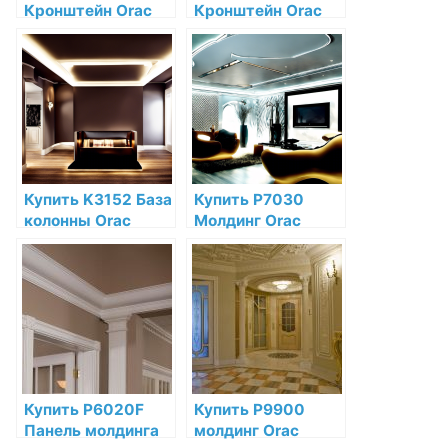
Кронштейн Orac
Кронштейн Orac
Decor Полиуретан
Decor Полиуретан
по низкой цене в
по низкой цене в
интернет-
интернет-
магазине
магазине
Купить K3152 База
Купить P7030
колонны Orac
Молдинг Orac
Decor Полиуретан
Decor Полиуретан
по низкой цене в
по низкой цене в
интернет-
интернет-
магазине
магазине
Купить P6020F
Купить P9900
Панель молдинга
молдинг Orac