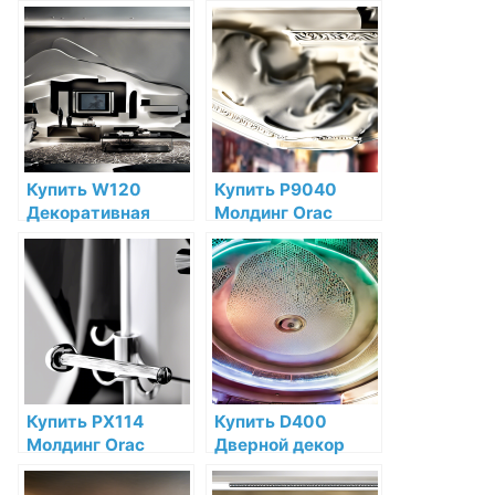
гибкая Orac Decor
Decor Полиуретан
Полиуретан по
по низкой цене в
низкой цене в
интернет-
интернет-
магазине
магазине
Купить W120
Купить P9040
Декоративная
Молдинг Orac
панель Orac Decor
Decor Полиуретан
Autoire
по низкой цене в
Полиуретан по
интернет-
низкой цене в
магазине
интернет-
магазине
Купить PX114
Купить D400
Молдинг Orac
Дверной декор
Decor
Orac Decor
Дюрополимер по
Полиуретан по