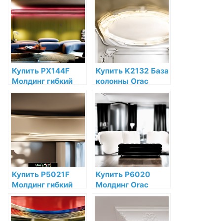
низкой цене в
низкой цене в
интернет-
интернет-
магазине
магазине
Купить PX144F
Купить K2132 База
Молдинг гибкий
колонны Orac
Orac Decor
Decor Полиуретан
Полиуретан по
по низкой цене в
низкой цене в
интернет-
интернет-
магазине
магазине
Купить P5021F
Купить P6020
Молдинг гибкий
Молдинг Orac
Orac Decor
Decor Полиуретан
Полиуретан Orac
по низкой цене в
Decor по низкой
интернет-