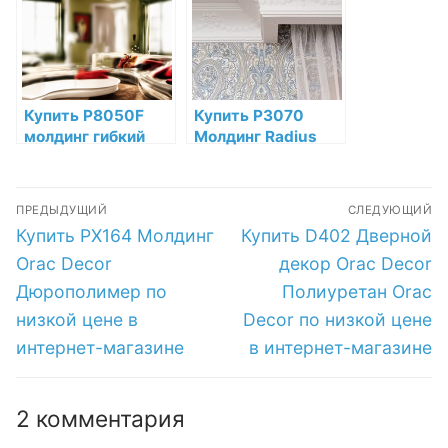
цене в интернет-
магазине
магазине
Купить P8050F
Купить P3070
молдинг гибкий
Молдинг Radius
Orac Decor
Orac Decor
Полиуретан по
Полиуретан по
Навигация
низкой цене в
низкой цене в
ПРЕДЫДУЩИЙ
СЛЕДУЮЩИЙ
интернет-
интернет-
по
Предыдущая
Следующая
Купить PX164 Молдинг
Купить D402 Дверной
магазине
магазине
запись:
запись:
записям
Orac Decor
декор Orac Decor
Дюрополимер по
Полиуретан Orac
низкой цене в
Decor по низкой цене
интернет-магазине
в интернет-магазине
2 комментария