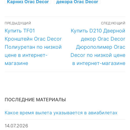
Карниз Orac Decor
декора Orac Decor
Полиуретан Orac
в Санкт-
Decor по низкой
Петербурге
Навигация
цене в интернет-
ПРЕДЫДУЩИЙ
СЛЕДУЮЩИЙ
магазине
по
Предыдущая
Следующая
Купить TF01
Купить D210 Дверной
запись:
запись:
записям
Кронштейн Orac Decor
декор Orac Decor
Полиуретан по низкой
Дюрополимер Orac
цене в интернет-
Decor по низкой цене
магазине
в интернет-магазине
ПОСЛЕДНИЕ МАТЕРИАЛЫ
Какое время вылета указывается в авиабилетах
14.07.2026