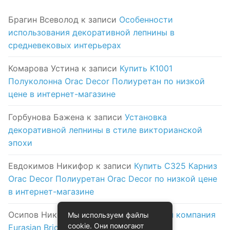
Брагин Всеволод
к записи
Особенности
использования декоративной лепнины в
средневековых интерьерах
Комарова Устина
к записи
Купить K1001
Полуколонна Orac Decor Полиуретан по низкой
цене в интернет-магазине
Горбунова Бажена
к записи
Установка
декоративной лепнины в стиле викторианской
эпохи
Евдокимов Никифор
к записи
Купить C325 Карниз
Orac Decor Полиуретан Orac Decor по низкой цене
в интернет-магазине
Осипов Никола
к записи
Логистическая компания
Мы используем файлы
cookie. Они помогают
Eurasian Bridge в Астане: надежность и