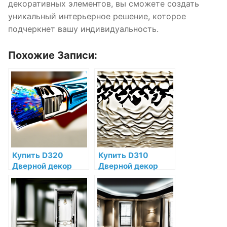
декоративных элементов, вы сможете создать
уникальный интерьерное решение, которое
подчеркнет вашу индивидуальность.
Похожие Записи:
Купить D320
Купить D310
Дверной декор
Дверной декор
Orac Decor
Orac Decor
Полиуретан по
Дюрополимер по
низкой цене в
низкой цене в
интернет-
интернет-
магазине
магазине