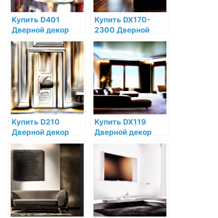
Купить D401
Купить DX170-
Дверной декор
2300 Дверной
Orac Decor
декор Heritage
Полиуретан по
Orac Decor
низкой цене в
Дюрополимер по
интернет-
низкой цене в
магазине
интернет-
магазине
Купить D210
Купить DX119
Дверной декор
Дверной декор
Orac Decor
(DX119-2300) Orac
Дюрополимер
Decor
Orac Decor по
Дюрополимер по
низкой цене в
низкой цене в
интернет-
интернет-
магазине
магазине