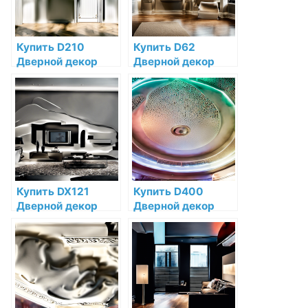
Купить D210
Купить D62
Дверной декор
Дверной декор
Orac Decor
Orac Decor
Полиуретан по
Полиуретан по
низкой цене в
низкой цене в
интернет-
интернет-
магазине
магазине
Купить DX121
Купить D400
Дверной декор
Дверной декор
(DX121-2300) Orac
Orac Decor
Decor
Полиуретан по
Дюрополимер по
низкой цене в
низкой цене в
интернет-
интернет-
магазине
магазине