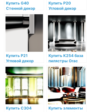
Купить G40
Купить P20
Стенной декор
Угловой декор
Orac Decor
Orac Decor
Полиуретан по
Дюрополимер по
низкой цене в
низкой цене в
интернет-
интернет-
магазине
магазине
Купить P21
Купить K254 база
Угловой декор
пилястры Orac
Orac Decor
Decor Полиуретан
Дюрополимер по
по низкой цене в
низкой цене в
интернет-
интернет-
магазине
магазине
Купить C304
Купить элементы