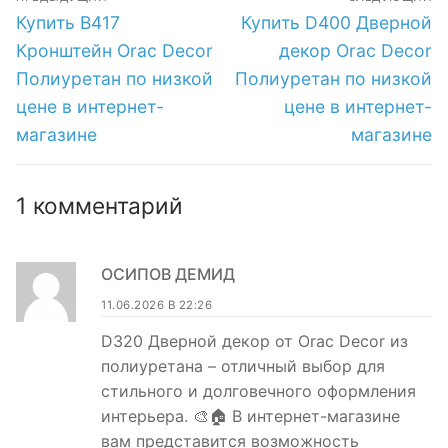
интернет-
интернет-
по
Предыдущая
Следующая
Купить B417
Купить D400 Дверной
магазине
магазине
запись:
запись:
записям
Кронштейн Orac Decor
декор Orac Decor
Полиуретан по низкой
Полиуретан по низкой
цене в интернет-
цене в интернет-
магазине
магазине
1 комментарий
ОСИПОВ ДЕМИД
11.06.2026 В 22:26
D320 Дверной декор от Orac Decor из
полиуретана – отличный выбор для
стильного и долговечного оформления
интерьера. 🎨🏠 В интернет-магазине
вам представится возможность