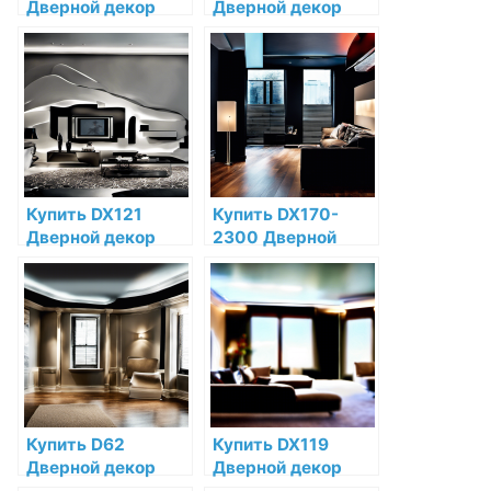
Дверной декор
Дверной декор
Orac Decor
Orac Decor
Дюрополимер по
Полиуретан по
низкой цене в
низкой цене в
интернет-
интернет-
магазине
магазине
Купить DX121
Купить DX170-
Дверной декор
2300 Дверной
(DX121-2300) Orac
декор Heritage
Decor
Orac Decor
Дюрополимер по
Дюрополимер по
низкой цене в
низкой цене в
интернет-
интернет-
магазине
магазине
Купить D62
Купить DX119
Дверной декор
Дверной декор
Orac Decor
(DX119-2300) Orac