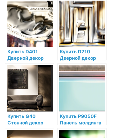
Полиуретан по
Decor
низкой цене в
Дюрополимер по
интернет-
низкой цене в
магазине
интернет-
магазине
Купить D401
Купить D210
Дверной декор
Дверной декор
Orac Decor
Orac Decor
Полиуретан по
Дюрополимер
низкой цене в
Orac Decor по
интернет-
низкой цене в
магазине
интернет-
магазине
Купить G40
Купить P9050F
Стенной декор
Панель молдинга
Orac Decor
гибкая Orac Decor
Полиуретан по
Полиуретан по