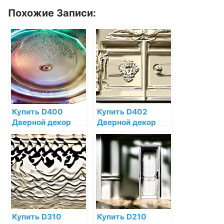
Похожие Записи:
Купить D400
Купить D402
Дверной декор
Дверной декор
Orac Decor
Orac Decor
Полиуретан по
Полиуретан Orac
низкой цене в
Decor по низкой
интернет-
цене в интернет-
магазине
магазине
Купить D310
Купить D210