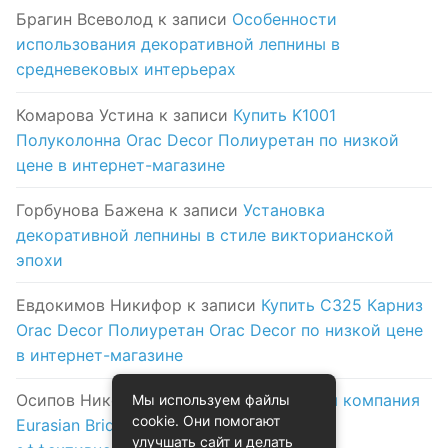
Брагин Всеволод
к записи
Особенности
использования декоративной лепнины в
средневековых интерьерах
Комарова Устина
к записи
Купить K1001
Полуколонна Orac Decor Полиуретан по низкой
цене в интернет-магазине
Горбунова Бажена
к записи
Установка
декоративной лепнины в стиле викторианской
эпохи
Евдокимов Никифор
к записи
Купить C325 Карниз
Orac Decor Полиуретан Orac Decor по низкой цене
в интернет-магазине
Осипов Никола
к записи
Логистическая компания
Мы используем файлы
cookie. Они помогают
Eurasian Bridge в Астане: надежность и
улучшать сайт и делать