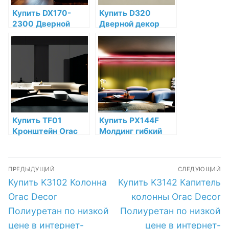
Купить DX170-
Купить D320
2300 Дверной
Дверной декор
декор Heritage
Orac Decor
Orac Decor
Полиуретан по
Дюрополимер по
низкой цене в
низкой цене в
интернет-
интернет-
магазине
магазине
Купить TF01
Купить PX144F
Кронштейн Orac
Молдинг гибкий
Decor Полиуретан
Orac Decor
по низкой цене в
Полиуретан по
Навигация
интернет-
низкой цене в
ПРЕДЫДУЩИЙ
СЛЕДУЮЩИЙ
магазине
интернет-
по
Предыдущая
Следующая
Купить K3102 Колонна
Купить K3142 Капитель
магазине
запись:
запись:
записям
Orac Decor
колонны Orac Decor
Полиуретан по низкой
Полиуретан по низкой
цене в интернет-
цене в интернет-