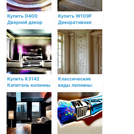
Купить D400
Купить W109F
Дверной декор
Декоративная
Orac Decor
панель гибкая Orac
Полиуретан по
Decor Valley
низкой цене в
Полиуретан Orac
интернет-
Decor по низкой
магазине
цене в интернет-
магазине
Купить K3142
Классические
Капитель колонны
виды лепнины:
Orac Decor
эффектное
Полиуретан по
украшение
низкой цене в
интерьера
интернет-
магазине