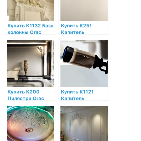
Купить K1132 База
Купить K251
колонны Orac
Капитель
Decor Полиуретан
пилястры Orac
по низкой цене в
Decor Полиуретан
интернет-
Orac Decor по
магазине
низкой цене в
интернет-
магазине
Купить K200
Купить K1121
Пилястра Orac
Капитель
Decor Полиуретан
полуколонны Orac
Orac Decor по
Decor Полиуретан
низкой цене в
по низкой цене в
интернет-
интернет-
магазине
магазине