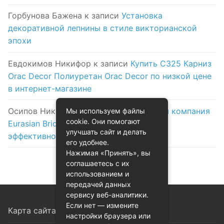
Горбунова Бажена
к записи
Установка
декоративной лепнины в стиле викторианской
эпохи
Евдокимов Никифор
к записи
Купить C325 Карниз
Orac Decor Полиуретан Orac Decor по низкой цене
в интернет-магазине
Осипов Никола
к записи
Логистическая компания
Мы используем файлы
cookie. Они помогают
Eurasian Bridge в Астане: надежность и
улучшать сайт и делать
эффективность на первом месте
его удобнее.
Нажимая «Принять», вы
соглашаетесь с их
использованием и
передачей данных
сервису веб-аналитики.
Если нет — измените
Карта сайта
настройки браузера или