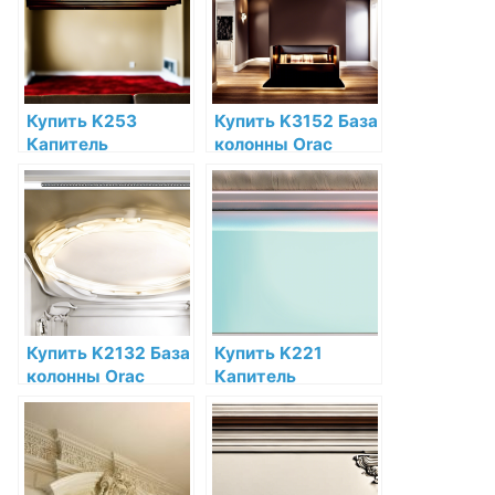
Купить K253
Купить K3152 База
Капитель
колонны Orac
пилястры Orac
Decor Полиуретан
Decor Полиуретан
по низкой цене в
по низкой цене в
интернет-
интернет-
магазине
магазине
Купить K2132 База
Купить K221
колонны Orac
Капитель
Decor Полиуретан
пилястры Orac
по низкой цене в
Decor Полиуретан
интернет-
по низкой цене в
магазине
интернет-
магазине