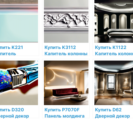
cor Полиуретан
Decor
Полиуретан по
 низкой цене в
Дюрополимер
низкой цене в
тернет-
Orac Decor по
интернет-
газине
низкой цене в
магазине
интернет-
магазине
пить K221
Купить K3112
Купить K1122
питель
Капитель колонны
Капитель колон
лястры Orac
Orac Decor
Orac Decor
cor Полиуретан
Полиуретан по
Полиуретан по
 низкой цене в
низкой цене в
низкой цене в
тернет-
интернет-
интернет-
газине
магазине
магазине
пить D320
Купить P7070F
Купить D62
ерной декор
Панель молдинга
Дверной декор
ac Decor
гибкая Orac Decor
Orac Decor
лиуретан по
Полиуретан по
Полиуретан по