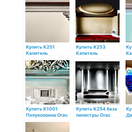
Decor
Decor Полиуретан
De
Дюрополимер
по низкой цене в
по
Orac Decor по
интернет-
ин
низкой цене в
магазине
ма
интернет-
магазине
Купить K251
Купить K253
Ку
Капитель
Капитель
Ка
пилястры Orac
пилястры Orac
пи
Decor Полиуретан
Decor Полиуретан
De
Orac Decor по
по низкой цене в
по
низкой цене в
интернет-
ин
интернет-
магазине
ма
магазине
Купить K1001
Купить K254 база
Ку
Полуколонна Orac
пилястры Orac
Дв
Decor Полиуретан
Decor Полиуретан
Or
по низкой цене в
по низкой цене в
По