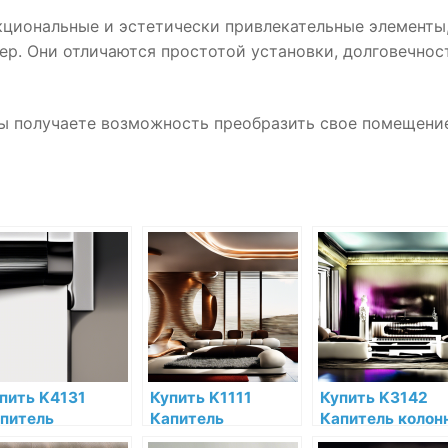
циональные и эстетически привлекательные элементы
ер. Они отличаются простотой установки, долговечнос
ы получаете возможность преобразить свое помещени
пить K4131
Купить K1111
Купить K3142
питель
Капитель
Капитель колон
луколонны Orac
полуколонны Orac
Orac Decor