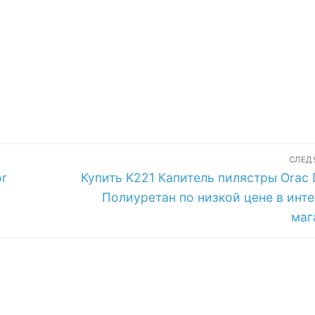
зкой цене в
низкой цене в
низкой цене в
тернет-
интернет-
интернет-
газине
магазине
магазине
СЛЕ
Следующая
or
Купить K221 Капитель пилястры Orac 
запись:
Полиуретан по низкой цене в инте
маг