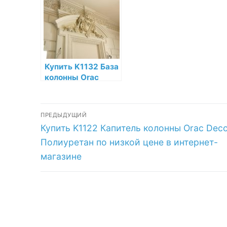
интернет-
интернет-
ни
магазине
магазине
ин
ма
Купить K1132 База
колонны Orac
Decor Полиуретан
по низкой цене в
Навигация
интернет-
ПРЕДЫДУЩИЙ
магазине
Предыдущая
Купить K1122 Капитель колонны Orac Dec
по
запись:
Полиуретан по низкой цене в интернет-
записям
магазине