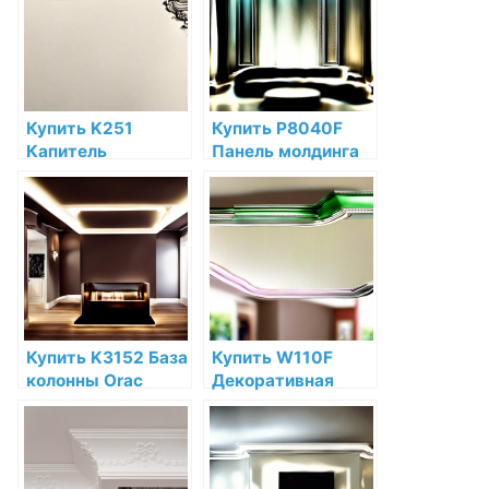
интернет-
интернет-
магазине
магазине
Купить K251
Купить P8040F
Капитель
Панель молдинга
пилястры Orac
гибкая Orac Decor
Decor Полиуретан
Полиуретан по
Orac Decor по
низкой цене в
низкой цене в
интернет-
интернет-
магазине
магазине
Купить K3152 База
Купить W110F
колонны Orac
Декоративная
Decor Полиуретан
панель гибкая Orac
по низкой цене в
Decor Hill
интернет-
Полиуретан Orac
магазине
Decor по низкой