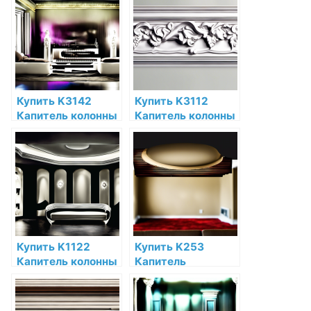
Дюрополимер
по низкой цене в
Orac Decor по
интернет-
низкой цене в
магазине
интернет-
магазине
Купить K3142
Купить K3112
Капитель колонны
Капитель колонны
Orac Decor
Orac Decor
Полиуретан по
Полиуретан по
низкой цене в
низкой цене в
интернет-
интернет-
магазине
магазине
Купить K1122
Купить K253
Капитель колонны
Капитель
Orac Decor
пилястры Orac
Полиуретан по
Decor Полиуретан
низкой цене в
по низкой цене в