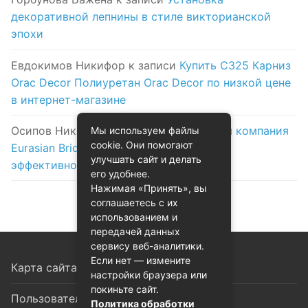
декоративной лепнины в стиле викторианской
эпохи
Евдокимов Никифор
к записи
Купить C325 Карниз
Orac Decor Полиуретан Orac Decor по низкой цене
в интернет-магазине
Осипов Никола
к записи
Логистическая компания
Мы используем файлы
cookie. Они помогают
Eurasian Bridge в Астане: надежность и
улучшать сайт и делать
эффективность на первом месте
его удобнее.
Нажимая «Принять», вы
соглашаетесь с их
использованием и
передачей данных
сервису веб-аналитики.
Если нет — измените
Карта сайта
настройки браузера или
покиньте сайт.
Пользовательское соглашение
Политика обработки