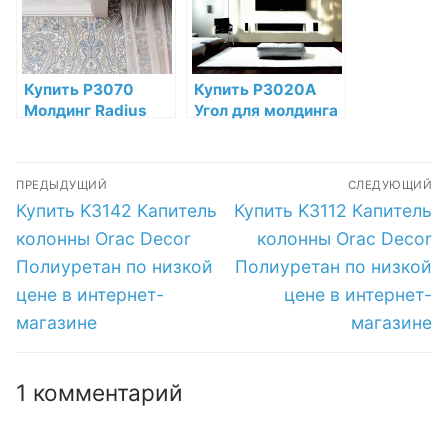
цене в интернет-
магазине
Купить P3070
Купить P3020A
Молдинг Radius
Угол для молдинга
Orac Decor
P3020 Orac Decor
Полиуретан по
Полиуретан по
Навигация
низкой цене в
низкой цене в
ПРЕДЫДУЩИЙ
СЛЕДУЮЩИЙ
интернет-
интернет-
по
Предыдущая
Следующая
Купить K3142 Капитель
Купить K3112 Капитель
магазине
магазине
запись:
запись:
записям
колонны Orac Decor
колонны Orac Decor
Полиуретан по низкой
Полиуретан по низкой
цене в интернет-
цене в интернет-
магазине
магазине
1 комментарий