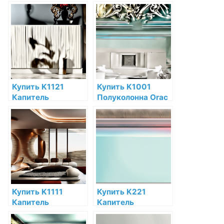
полуколонны Orac
полуколонны Orac
Decor Полиуретан
Decor Полиуретан
по низкой цене в
по низкой цене в
интернет-
интернет-
магазине
магазине
Купить K1121
Купить K1001
Капитель
Полуколонна Orac
полуколонны Orac
Decor Полиуретан
Decor
по низкой цене в
Дюрополимер
интернет-
Orac Decor по
магазине
низкой цене в
интернет-
магазине
Купить K1111
Купить K221
Капитель
Капитель
полуколонны Orac
пилястры Orac
Decor
Decor Полиуретан