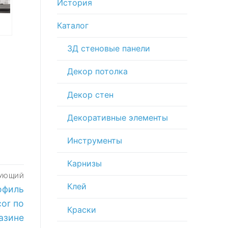
История
Каталог
ан
3Д стеновые панели
Декор потолка
Декор стен
Декоративные элементы
Инструменты
Карнизы
ДУЮЩИЙ
Клей
офиль
or по
Краски
азине