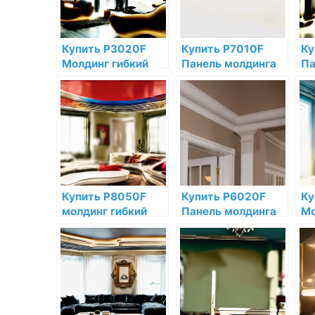
Купить P3020F
Купить P7010F
Ку
Молдинг гибкий
Панель молдинга
Па
Orac Decor
гибкая Orac Decor
ги
Полиуретан Orac
Полиуретан по
По
Decor по низкой
низкой цене в
ни
цене в интернет-
интернет-
ин
магазине
магазине
ма
Купить P8050F
Купить P6020F
Ку
молдинг гибкий
Панель молдинга
Мо
Orac Decor
гибкая Orac Decor
De
Полиуретан по
Полиуретан по
по
низкой цене в
низкой цене в
ин
интернет-
интернет-
ма
магазине
магазине