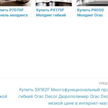
пить P7070F
Купить PX175F
Купить P9050
нель молдинга
Молдинг гибкий
Молдинг Orac
бкая Orac Decor
Orac Decor
Decor Полиурет
лиуретан по
Дюрополимер
Orac Decor по
зкой цене в
Orac Decor по
низкой цене в
тернет-
низкой цене в
интернет-
газине
интернет-
магазине
магазине
СЛЕ
Следующая
в
Купить SX162F Многофункциональный пр
запись:
зкой
гибкий Orac Decor Дюрополимер Orac Dec
низкой цене в интернет-маг