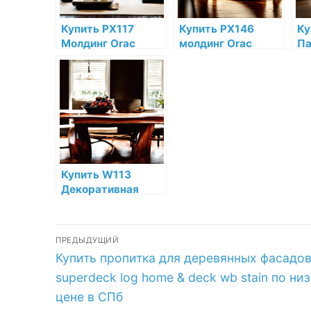
Купить PX117
Купить PX146
Ку
Молдинг Orac
молдинг Orac
Па
Decor
Decor
ги
Дюрополимер по
Дюрополимер по
По
низкой цене в
низкой цене в
ни
интернет-
интернет-
ин
магазине
магазине
ма
Купить W113
Декоративная
панель Orac Decor
Cobble
Навигация
Полиуретан Orac
ПРЕДЫДУЩИЙ
Decor по низкой
Предыдущая
Купить пропитка для деревянных фасадо
по
цене в интернет-
запись:
магазине
superdeck log home & deck wb stain по ни
записям
цене в СПб