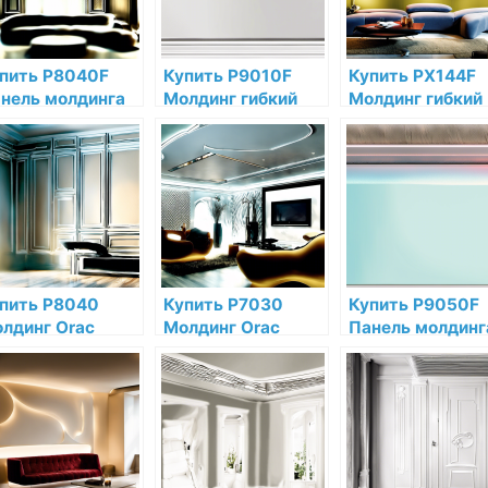
пить P8040F
Купить P9010F
Купить PX144F
нель молдинга
Молдинг гибкий
Молдинг гибкий
бкая Orac Decor
Orac Decor
Orac Decor
лиуретан по
Полиуретан Orac
Полиуретан по
зкой цене в
Decor по низкой
низкой цене в
тернет-
цене в интернет-
интернет-
газине
магазине
магазине
пить P8040
Купить P7030
Купить P9050F
лдинг Orac
Молдинг Orac
Панель молдинг
cor Полиуретан
Decor Полиуретан
гибкая Orac Dec
 низкой цене в
по низкой цене в
Полиуретан по
тернет-
интернет-
низкой цене в
газине
магазине
интернет-
магазине