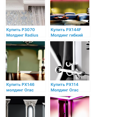
интернет-
магазине
магазине
Купить P3070
Купить PX144F
Молдинг Radius
Молдинг гибкий
Orac Decor
Orac Decor
Полиуретан по
Полиуретан по
низкой цене в
низкой цене в
интернет-
интернет-
магазине
магазине
Купить PX146
Купить PX114
молдинг Orac
Молдинг Orac
Decor
Decor
Дюрополимер по
Дюрополимер по
низкой цене в
низкой цене в
интернет-
интернет-