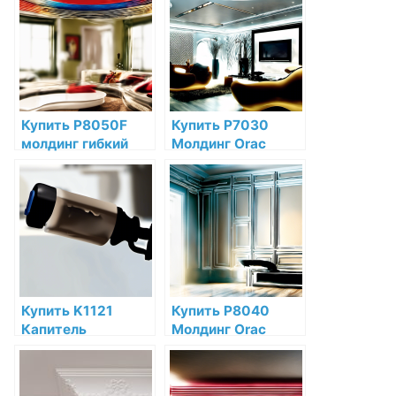
интернет-
интернет-
магазине
магазине
Купить P8050F
Купить P7030
молдинг гибкий
Молдинг Orac
Orac Decor
Decor Полиуретан
Полиуретан по
по низкой цене в
низкой цене в
интернет-
интернет-
магазине
магазине
Купить K1121
Купить P8040
Капитель
Молдинг Orac
полуколонны Orac
Decor Полиуретан
Decor Полиуретан
по низкой цене в
по низкой цене в
интернет-