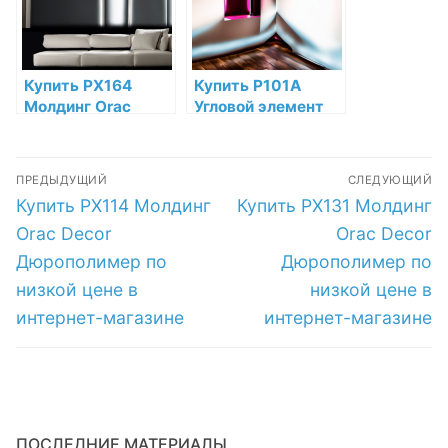
магазине
магазине
Купить PX164
Купить P101A
Молдинг Orac
Угловой элемент
Decor
Orac Decor
Дюрополимер по
Полиуретан по
Навигация
низкой цене в
низкой цене в
ПРЕДЫДУЩИЙ
СЛЕДУЮЩИЙ
интернет-
интернет-
по
Предыдущая
Следующая
Купить PX114 Молдинг
Купить PX131 Молдинг
магазине
магазине
запись:
запись:
записям
Orac Decor
Orac Decor
Дюрополимер по
Дюрополимер по
низкой цене в
низкой цене в
интернет-магазине
интернет-магазине
ПОСЛЕДНИЕ МАТЕРИАЛЫ