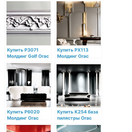
Decor Полиуретан
Decor Полиуретан
по низкой цене в
Orac Decor по
интернет-
низкой цене в
магазине
интернет-
магазине
Купить P3071
Купить PX113
Молдинг Golf Orac
Молдинг Orac
Decor Полиуретан
Decor
по низкой цене в
Дюрополимер по
интернет-
низкой цене в
магазине
интернет-
магазине
Купить P6020
Купить K254 база
Молдинг Orac
пилястры Orac
Decor Полиуретан
Decor Полиуретан
по низкой цене в
по низкой цене в