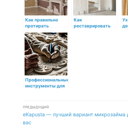
Как правильно
Как
Ух
протирать
реставрировать
де
декоративную
поврежденную
ле
лепнину для
декоративную
кл
сохранения её
лепнину
ус
внешнего вида
Профессиональные
инструменты для
мастеров лепнины
высокого уровня
Навигация
ПРЕДЫДУЩИЙ
Предыдущая
eKapusta — лучший вариант микрозайма 
по
запись:
вас