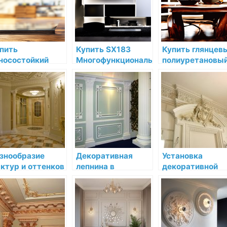
пить
Купить SX183
Купить глянцев
носостойкий
Многофункциональный
полиуретановы
товый
профиль Orac
лак для дерева
лиуретановый
Decor
sherwin williams
к для защиты
Дюрополимер
wood classic
евесины sikkens
Orac Decor по
waterborne
tol bl varnish mat
низкой цене в
polyuretane
 низкой цене в
интернет-
varnish gloss по
Пб
магазине
низкой цене в С
знообразие
Декоративная
Установка
ктур и оттенков
лепнина в
декоративной
декоративной
современном
лепнины в офис
пнине
стиле: идеи и
добавляем
вдохновение
эстетическую
привлекательно
вашему