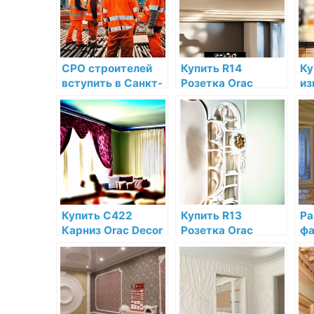
СРО строителей
Купить R14
Ку
вступить в Санкт-
Розетка Orac
из
Петербурге —
Decor Полиуретан
ма
получить допуск
по низкой цене в
по
на строительные
интернет-
ла
работы
магазине
др
ce
по
С
Купить C422
Купить R13
Ра
Карниз Orac Decor
Розетка Orac
фа
Полиуретан Orac
Decor Полиуретан
в 
Decor по низкой
Orac Decor по
ле
цене в интернет-
низкой цене в
магазине
интернет-
магазине