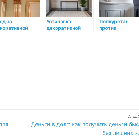
раходательство
од за
Установка
Полиуретан
коративной
декоративной
против
пниной в разных
лепнины в кухне:
дюрополимера:
иматических
гид по созданию
как выбрать
ловиях
уникального
материал лепн
интерьера
изделий
СЛЕ
Следующая
для
Деньги в долг: как получить деньги бы
запись:
без лишних х