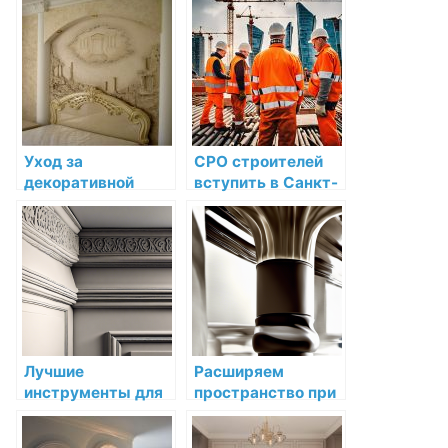
Уход за
СРО строителей
декоративной
вступить в Санкт-
лепниной во время
Петербурге —
ремонта и
получить допуск
строительства
на строительные
работы
Лучшие
Расширяем
инструменты для
пространство при
точной и
помощи лепнины
аккуратной