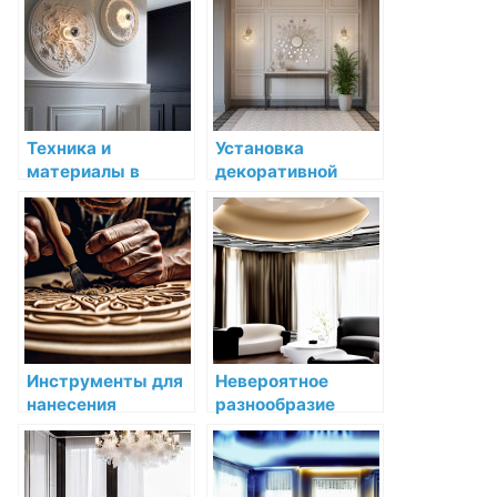
обработки углов в
декоративной
лепнине
Техника и
Установка
материалы в
декоративной
декоративной
лепнины в кухне:
лепнине: традиции
гид по созданию
и новшества
уникального
интерьера
Инструменты для
Невероятное
нанесения
разнообразие
декоративных
карнизов Orac
узоров на мебель
Decor