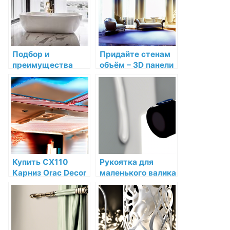
Подбор и
Придайте стенам
преимущества
объём – 3D панели
акриловых ванн
от Orac Генерация
для вашей ванной
кода из названия
комнаты
Купить CX110
Рукоятка для
Карниз Orac Decor
маленького валика
Дюрополимер
Sherwin Willaims
Orac Decor по
10 см для красок
низкой цене в
Sherwin-Williams
интернет-
купить по низкой
магазине
цене в СПб