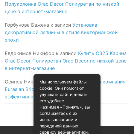
Полуколонна Orac Decor Полиуретан по низкой
цене в интернет-магазине
Горбунова Бажена
к записи
Установка
декоративной лепнины в стиле викторианской
эпохи
Евдокимов Никифор
к записи
Купить C325 Карниз
Orac Decor Полиуретан Orac Decor по низкой цене
в интернет-магазине
Осипов Никола
к записи
Логистическая компания
Мы используем файлы
cookie. Они помогают
Eurasian Bridge в Астане: надежность и
улучшать сайт и делать
эффективность на первом месте
его удобнее.
Нажимая «Принять», вы
соглашаетесь с их
использованием и
передачей данных
сервису веб-аналитики.