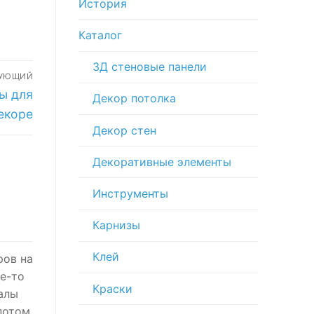
История
Каталог
3Д стеновые панели
ДУЮЩИЙ
ы для
Декор потолка
екоре
Декор стен
Декоративные элементы
Инструменты
Карнизы
Клей
ров на
е-то
Краски
алы
потом