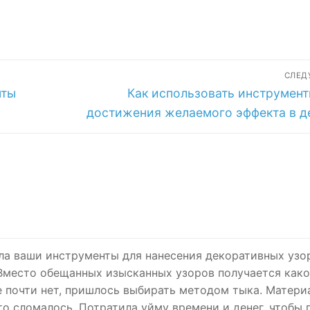
СЛЕ
Следующая
нты
Как использовать инструмент
запись:
достижения желаемого эффекта в д
ла ваши инструменты для нанесения декоративных узо
 Вместо обещанных изысканных узоров получается како
е почти нет, пришлось выбирать методом тыка. Матери
то сломалось. Потратила уйму времени и денег, чтобы 