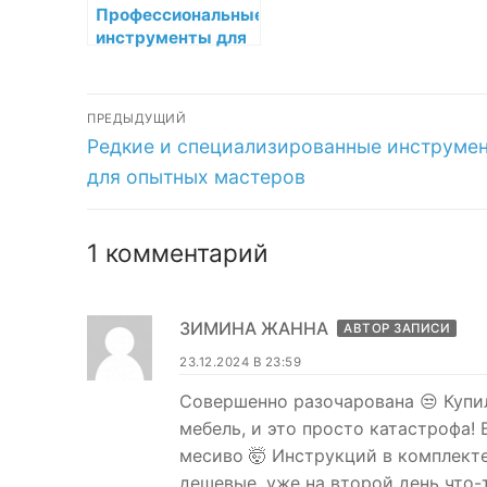
Профессиональные
инструменты для
мастеров лепнины
высокого уровня
Навигация
ПРЕДЫДУЩИЙ
Предыдущая
Редкие и специализированные инструме
по
запись:
для опытных мастеров
записям
1 комментарий
ЗИМИНА ЖАННА
АВТОР ЗАПИСИ
23.12.2024 В 23:59
Совершенно разочарована 😒 Купи
мебель, и это просто катастрофа!
месиво 🤯 Инструкций в комплект
дешевые, уже на второй день что-