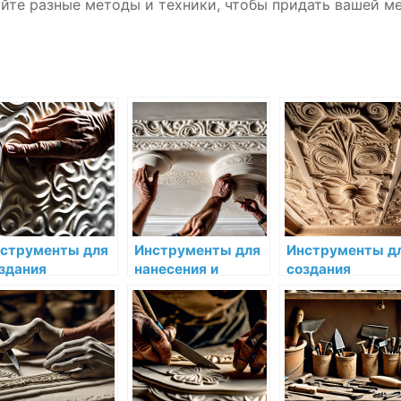
уйте разные методы и техники, чтобы придать вашей м
струменты для
Инструменты для
Инструменты д
здания
нанесения и
создания
льефных узоров
отделки лепнины в
уникальных
 стенах
интерьере
элементов деко
на потолке