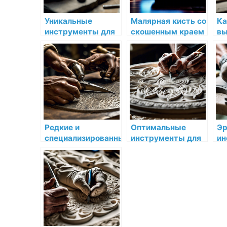
Уникальные
Малярная кисть со
Ка
инструменты для
скошенным краем
вы
работы с мелкими
Sherwin Willaims
ка
деталями в лепке
Искусственная
ин
щетина —
ра
полиэстер для
красок Sherwin-
Williams купить по
низкой цене в СПб
Редкие и
Оптимальные
Эр
специализированные
инструменты для
ин
инструменты для
работы с
ко
опытных
различными
ра
мастеров
типами лепнины