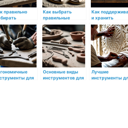
к правильно
Как выбрать
Как поддержив
бирать
правильные
и хранить
чественные
инструменты для
инструменты в
струменты для
работы с
рабочем
боты с лепниной
декоративной
состоянии
лепниной
гономичные
Основные виды
Лучшие
струменты для
инструментов для
инструменты д
мфортной
лепнины и их
быстрой и
боты с лепниной
назначение
качественной
отделки лепнин