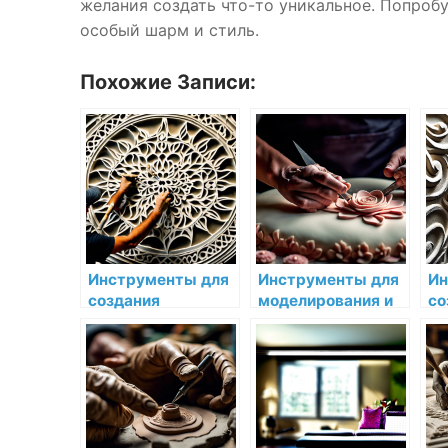
желания создать что-то уникальное. Попроб
особый шарм и стиль.
Похожие Записи:
Инструменты для
Инструменты для
Ин
создания
моделирования и
со
объемных и
формирования
ре
изящных узоров
декоративных
на
на стенах
элементов