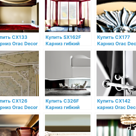
пить CX133
Купить SX162F
Купить CX177
рниз Orac Decor
Карниз гибкий
Карниз Orac Dec
юрополимер
Orac Decor
Дюрополимер п
ac Decor по
Дюрополимер
низкой цене в
зкой цене в
Orac Decor по
интернет-
тернет-
низкой цене в
магазине
газине
интернет-
магазине
пить CX126
Купить C326F
Купить CX142
рниз Orac Decor
Карниз гибкий
карниз Orac Dec
рополимер по
Orac Decor
Дюрополимер п
зкой цене в
Полиуретан Orac
низкой цене в
тернет-
Decor по низкой
интернет-
газине
цене в интернет-
магазине