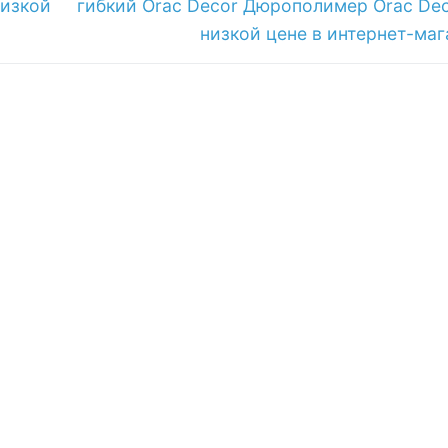
запись:
низкой
гибкий Orac Decor Дюрополимер Orac Dec
низкой цене в интернет-маг