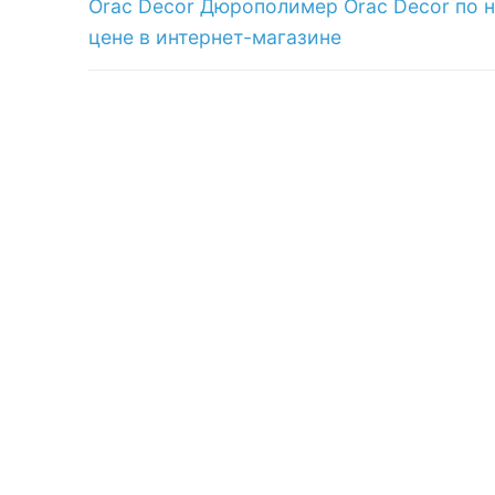
запись:
Orac Decor Дюрополимер Orac Decor по 
записям
цене в интернет-магазине