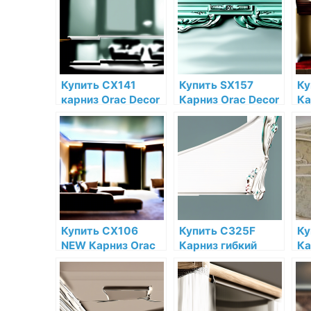
Купить CX141
Купить SX157
Ку
карниз Orac Decor
Карниз Orac Decor
Ка
Дюрополимер
Дюрополимер
Д
Orac Decor по
Orac Decor по
Or
низкой цене в
низкой цене в
ни
интернет-
интернет-
ин
магазине
магазине
ма
Купить CX106
Купить C325F
Ку
NEW Карниз Orac
Карниз гибкий
Ка
Decor
Orac Decor
Дю
Дюрополимер по
Полиуретан Orac
ни
низкой цене в
Decor по низкой
ин
интернет-
цене в интернет-
ма