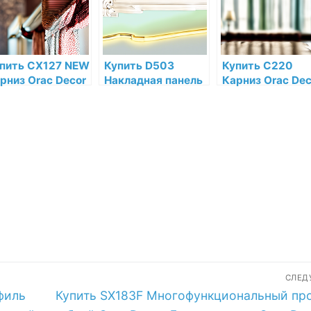
магазине
пить CX127 NEW
Купить D503
Купить C220
рниз Orac Decor
Накладная панель
Карниз Orac Dec
рополимер по
Orac Decor
Полиуретан Ora
зкой цене в
Дюрополимер по
Decor по низкой
тернет-
низкой цене в
цене в интернет
газине
интернет-
магазине
магазине
СЛЕ
Следующая
филь
Купить SX183F Многофункциональный пр