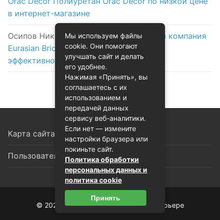
Orac Decor Полиуретан Orac Decor по низкой цене
в интернет-магазине
Осипов Никола
к записи
Логистическая компания
Мы используем файлы
cookie. Они помогают
Eurasian Bridge в Астане: надежность и
улучшать сайт и делать
эффективность на первом месте
его удобнее.
Нажимая «Принять», вы
соглашаетесь с их
использованием и
передачей данных
сервису веб-аналитики.
Если нет — измените
Карта сайта
настройки браузера или
покиньте сайт.
Пользовательское соглашение
Политика обработки
персональных данных и
политика cookie
Принять
© 2026 Декоративная лепнина в интерьере