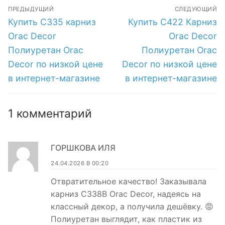
Навигация
низкой цене в
низкой цене в
ПРЕДЫДУЩИЙ
СЛЕДУЮЩИЙ
интернет-
интернет-
по
Предыдущая
Следующая
Купить C335 карниз
Купить C422 Карниз
магазине
магазине
запись:
запись:
записям
Orac Decor
Orac Decor
Полиуретан Orac
Полиуретан Orac
Decor по низкой цене
Decor по низкой цене
в интернет-магазине
в интернет-магазине
1 комментарий
ГОРШКОВА ИЛЯ
24.04.2026 В 00:20
Отвратительное качество! Заказывала
карниз C338B Orac Decor, надеясь на
классный декор, а получила дешёвку. 😡
Полиуретан выглядит, как пластик из