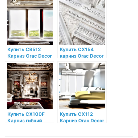
Полиуретан Orac
Decor по низкой
Decor по низкой
цене в интернет-
цене в интернет-
магазине
магазине
Купить CB512
Купить CX154
Карниз Orac Decor
карниз Orac Decor
Дюрофом Orac
Дюрополимер по
Decor по низкой
низкой цене в
цене в интернет-
интернет-
магазине
магазине
Купить CX100F
Купить CX112
Карниз гибкий
Карниз Orac Decor
Orac Decor
Дюрополимер
Полиуретан по
Orac Decor по