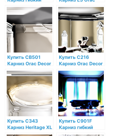
Orac Decor
Decor Полиуретан
Полиуретан Orac
по низкой цене в
Decor по низкой
интернет-
цене в интернет-
магазине
магазине
Купить CB501
Купить C216
Карниз Orac Decor
Карниз Orac Decor
Дюрофом Orac
Полиуретан Orac
Decor по низкой
Decor по низкой
цене в интернет-
цене в интернет-
магазине
магазине
Купить C343
Купить C901F
Карниз Heritage XL
Карниз гибкий
Orac Decor
Orac Decor Orac