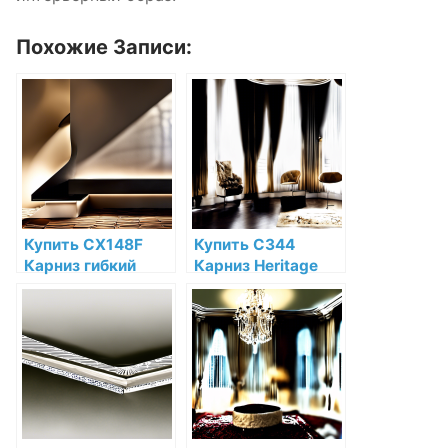
Похожие Записи:
Купить CX148F
Купить C344
Карниз гибкий
Карниз Heritage
Orac Decor
XXL Orac Decor
Полиуретан по
Полиуретан Orac
низкой цене в
Decor по низкой
интернет-
цене в интернет-
магазине
магазине