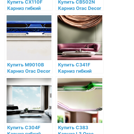
Купить CX110F
Купить CB502N
Карниз гибкий
Карниз Orac Decor
Orac Decor
Дюрофом Orac
Полиуретан Orac
Decor по низкой
Decor по низкой
цене в интернет-
цене в интернет-
магазине
магазине
Купить M9010B
Купить C341F
Карниз Orac Decor
Карниз гибкий
Полиуретан по
Heritage M Orac
низкой цене в
Decor Полиуретан
интернет-
Orac Decor по
магазине
низкой цене в
интернет-
магазине
Купить C304F
Купить C383
Карниз гибкий
Карниз L3 Orac