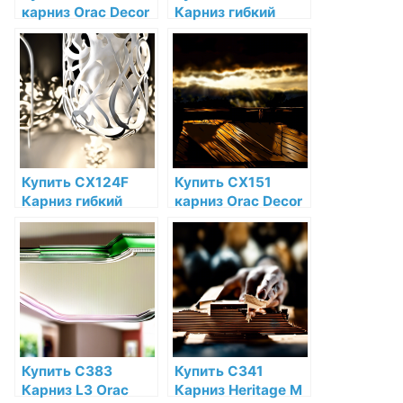
карниз Orac Decor
Карниз гибкий
Дюрополимер по
Orac Decor
низкой цене в
Полиуретан по
интернет-
низкой цене в
магазине
интернет-
магазине
Купить CX124F
Купить CX151
Карниз гибкий
карниз Orac Decor
Orac Decor
Дюрополимер по
Полиуретан по
низкой цене в
низкой цене в
интернет-
интернет-
магазине
магазине
Купить C383
Купить C341
Карниз L3 Orac
Карниз Heritage M