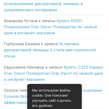
использования декоративной лепнины в
средневековых интерьерах
Комарова Устина
к записи
Купить K1001
Полуколонна Orac Decor Полиуретан по низкой
цене в интернет-магазине
Горбунова Бажена
к записи
Установка
декоративной лепнины в стиле викторианской
эпохи
Евдокимов Никифор
к записи
Купить C325 Карниз
Orac Decor Полиуретан Orac Decor по низкой цене
в интернет-магазине
Осипов Никола
к записи
Логистическая компания
Мы используем файлы
cookie. Они помогают
Eurasian Bridge в Астане: надежность и
улучшать сайт и делать
эффективность на первом месте
его удобнее.