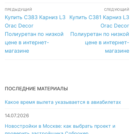
Навигация
низкой цене в
интернет-
ПРЕДЫДУЩИЙ
СЛЕДУЮЩИЙ
интернет-
магазине
по
Предыдущая
Следующая
Купить C383 Карниз L3
Купить C381 Карниз L3
магазине
запись:
запись:
записям
Orac Decor
Orac Decor
Полиуретан по низкой
Полиуретан по низкой
цене в интернет-
цене в интернет-
магазине
магазине
ПОСЛЕДНИЕ МАТЕРИАЛЫ
Какое время вылета указывается в авиабилетах
14.07.2026
Новостройки в Москве: как выбрать проект и
проверить застройщика Соброкер