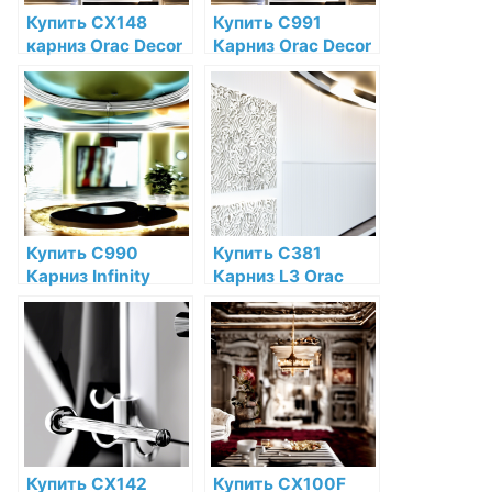
Купить CX148
Купить C991
карниз Orac Decor
Карниз Orac Decor
Дюрополимер по
Полиуретан по
низкой цене в
низкой цене в
интернет-
интернет-
магазине
магазине
Купить C990
Купить C381
Карниз Infinity
Карниз L3 Orac
Orac Decor
Decor Полиуретан
Полиуретан по
по низкой цене в
низкой цене в
интернет-
интернет-
магазине
магазине
Купить CX142
Купить CX100F