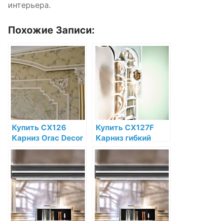
интерьера.
Похожие Записи:
Купить CX126
Купить CX127F
Карниз Orac Decor
Карниз гибкий
Дюрополимер по
Orac Decor
низкой цене в
Полиуретан по
интернет-
низкой цене в
магазине
интернет-
магазине