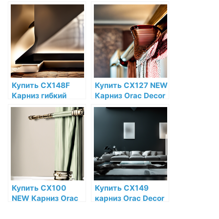
Decor Полиуретан
Orac Decor
по низкой цене в
Полиуретан по
интернет-
низкой цене в
магазине
интернет-
магазине
Купить CX148F
Купить CX127 NEW
Карниз гибкий
Карниз Orac Decor
Orac Decor
Дюрополимер по
Полиуретан по
низкой цене в
низкой цене в
интернет-
интернет-
магазине
магазине
Купить CX100
Купить CX149
NEW Карниз Orac
карниз Orac Decor
Decor
Дюрополимер по
Дюрополимер по
низкой цене в