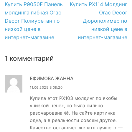
по
Предыдущая
Следующая
Купить P9050F Панель
Купить PX114 Молдинг
магазине
запись:
запись:
записям
молдинга гибкая Orac
Orac Decor
Decor Полиуретан по
Дюрополимер по
низкой цене в
низкой цене в
интернет-магазине
интернет-магазине
1 комментарий
ЕФИМОВА ЖАННА
11.06.2025 В 08:20
Купила этот PX103 молдинг по якобы
«низкой цене», но была сильно
разочарована 😒. На сайте картинка
одна, а в реальности совсем другое.
Качество оставляет желать лучшего —