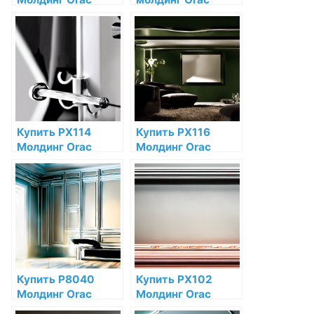
Decor
Decor
Дюрополимер по
Дюрополимер по
низкой цене в
низкой цене в
интернет-
интернет-
магазине
магазине
Купить PX114
Купить PX116
Молдинг Orac
Молдинг Orac
Decor
Decor
Дюрополимер по
Дюрополимер по
низкой цене в
низкой цене в
интернет-
интернет-
магазине
магазине
Купить P8040
Купить PX102
Молдинг Orac
Молдинг Orac
Decor Полиуретан
Decor