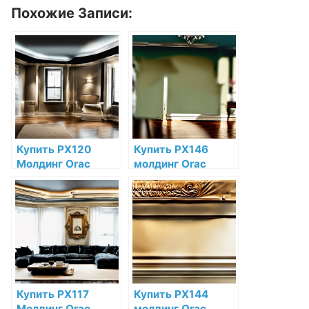
Похожие Записи:
Купить PX120
Купить PX146
Молдинг Orac
молдинг Orac
Decor
Decor
Дюрополимер по
Дюрополимер по
низкой цене в
низкой цене в
интернет-
интернет-
магазине
магазине
Купить PX117
Купить PX144
Молдинг Orac
молдинг Orac