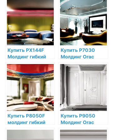
по низкой цене в
Дюрополимер
интернет-
Orac Decor по
магазине
низкой цене в
интернет-
магазине
Купить PX144F
Купить P7030
Молдинг гибкий
Молдинг Orac
Orac Decor
Decor Полиуретан
Полиуретан по
по низкой цене в
низкой цене в
интернет-
интернет-
магазине
магазине
Купить P8050F
Купить P9050
молдинг гибкий
Молдинг Orac
Orac Decor
Decor Полиуретан
Полиуретан по
Orac Decor по