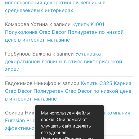
использования декоративной лепнины в
средневековых интерьерах
Комарова Устина
к записи
Купить K1001
Полуколонна Orac Decor Полиуретан по низкой
цене в интернет-магазине
Горбунова Бажена
к записи
Установка
декоративной лепнины в стиле викторианской
эпохи
Евдокимов Никифор
к записи
Купить C325 Карниз
Orac Decor Полиуретан Orac Decor по низкой цене
в интернет-магазине
Осипов Никола
к записи
Логистическая компания
Мы используем файлы
cookie. Они помогают
Eurasian Bridge в Астане: надежность и
улучшать сайт и делать
эффективность на первом месте
его удобнее.
Нажимая «Принять», вы