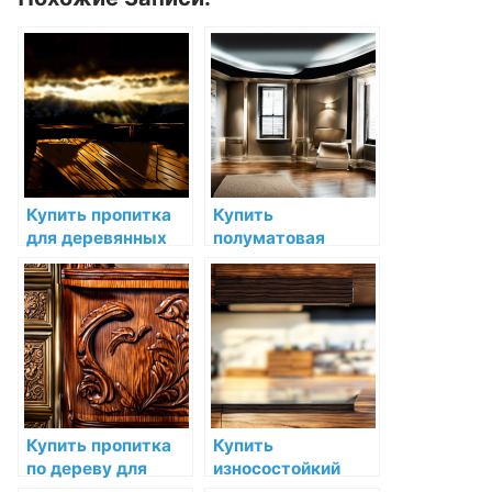
Купить пропитка
Купить
для деревянных
полуматовая
фасадов
универсальная
superdeck log
краска на основе
home & deck wb
полиуретанового
stain по низкой
связующего rubbol
цене в СПб
bl satura по низкой
цене в СПб
Купить пропитка
Купить
по дереву для
износостойкий
мебели и пола
матовый