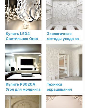
агрессивных
Decor по низкой
химических
цене в интернет-
средств
магазине
Купить L504
Экологичные
Светильник Orac
методы ухода за
Decor
декоративной
Дюрополимер по
лепниной
низкой цене в
интернет-
магазине
Купить P3020A
Техники
Угол для молдинга
окрашивания
P3020 Orac Decor
декоративной
Полиуретан по
лепнины после
низкой цене в
установки