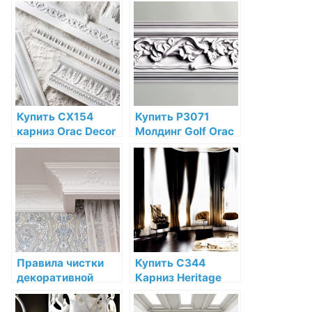
wood classics
полиуретановый
interior oil stain по
лак для защиты
низкой цене в СПб
древесины sikkens
cetol bl varnish mat
по низкой цене в
СПб
Купить CX154
Купить P3071
карниз Orac Decor
Молдинг Golf Orac
Дюрополимер по
Decor Полиуретан
низкой цене в
по низкой цене в
интернет-
интернет-
магазине
магазине
Правила чистки
Купить C344
декоративной
Карниз Heritage
лепнины без
XXL Orac Decor
использования
Полиуретан Orac