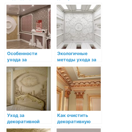
средства для
лепниной в разных
ухода за
климатических
декоративной
условиях
лепниной
Особенности
Экологичные
ухода за
методы ухода за
декоративной
декоративной
лепниной из
лепниной
разных
материалов
Уход за
Как очистить
декоративной
декоративную
лепниной во время
лепнину от пыли и