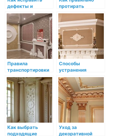
дефекты и
протирать
недостатки на
декоративную
декоративной
лепнину для
лепнине
сохранения её
внешнего вида
Правила
Способы
транспортировки
устранения
и хранения
затертостей и
декоративной
потускнения
лепнины
декоративной
лепнины
Как выбрать
Уход за
подходящие
декоративной