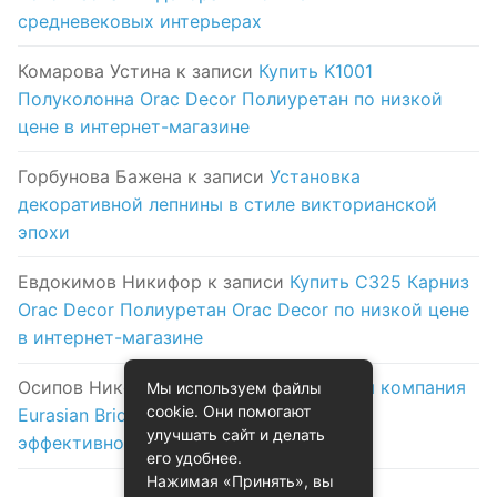
средневековых интерьерах
Комарова Устина
к записи
Купить K1001
Полуколонна Orac Decor Полиуретан по низкой
цене в интернет-магазине
Горбунова Бажена
к записи
Установка
декоративной лепнины в стиле викторианской
эпохи
Евдокимов Никифор
к записи
Купить C325 Карниз
Orac Decor Полиуретан Orac Decor по низкой цене
в интернет-магазине
Осипов Никола
к записи
Логистическая компания
Мы используем файлы
cookie. Они помогают
Eurasian Bridge в Астане: надежность и
улучшать сайт и делать
эффективность на первом месте
его удобнее.
Нажимая «Принять», вы