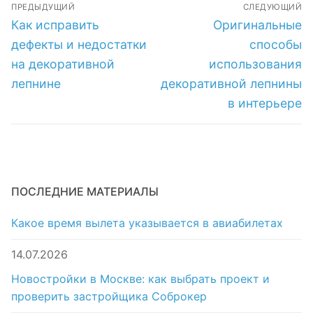
Навигация
ПРЕДЫДУЩИЙ
СЛЕДУЮЩИЙ
лепнине
по
Предыдущая
Следующая
Как исправить
Оригинальные
запись:
запись:
записям
дефекты и недостатки
способы
на декоративной
использования
лепнине
декоративной лепнины
в интерьере
ПОСЛЕДНИЕ МАТЕРИАЛЫ
Какое время вылета указывается в авиабилетах
14.07.2026
Новостройки в Москве: как выбрать проект и
проверить застройщика Соброкер