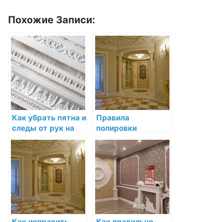
Похожие Записи:
Как убрать пятна и
Правила
следы от рук на
полировки
декоративной
декоративной
лепнине
лепнины для
сохранения её
блеска
Как исправить
Как правильно