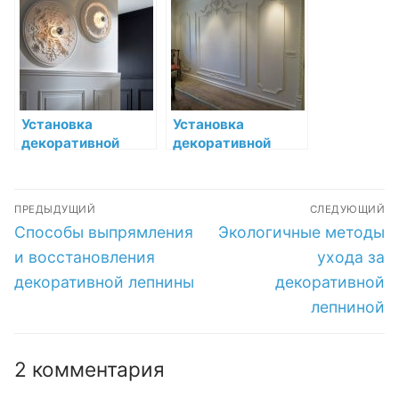
интерьере
высокой
температуры
Установка
Установка
декоративной
декоративной
лепнины в стиле
лепнины в
модерн
спальне:
Навигация
подробный
ПРЕДЫДУЩИЙ
СЛЕДУЮЩИЙ
мастер-класс
по
Предыдущая
Следующая
Способы выпрямления
Экологичные методы
запись:
запись:
записям
и восстановления
ухода за
декоративной лепнины
декоративной
лепниной
2 комментария