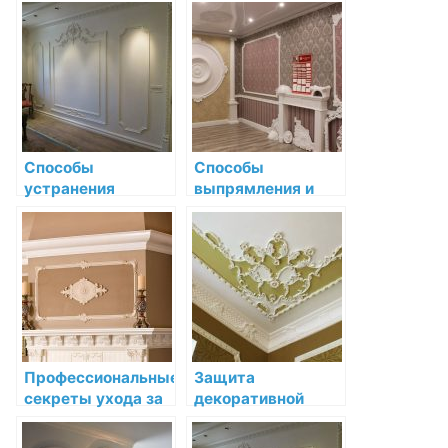
лепнине
магазине: секреты
и рекомендации
Способы
Способы
устранения
выпрямления и
потертостей и
восстановления
царапин на
декоративной
декоративной
лепнины
лепнине
Профессиональные
Защита
секреты ухода за
декоративной
декоративной
лепнины от влаги и
лепниной в
воздействия