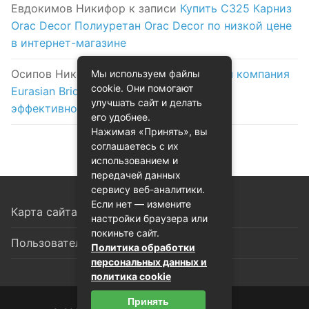
Евдокимов Никифор
к записи
Купить C325 Карниз
Orac Decor Полиуретан Orac Decor по низкой цене
в интернет-магазине
Осипов Никола
к записи
Логистическая компания
Мы используем файлы
cookie. Они помогают
Eurasian Bridge в Астане: надежность и
улучшать сайт и делать
эффективность на первом месте
его удобнее.
Нажимая «Принять», вы
соглашаетесь с их
использованием и
передачей данных
сервису веб-аналитики.
Если нет — измените
Карта сайта
настройки браузера или
покиньте сайт.
Пользовательское соглашение
Политика обработки
персональных данных и
политика cookie
Принять