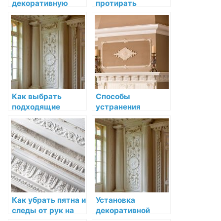
декоративную
протирать
лепнину от пыли и
декоративную
загрязнений
лепнину для
сохранения её
внешнего вида
Как выбрать
Способы
подходящие
устранения
средства для
затертостей и
ухода за
потускнения
декоративной
декоративной
лепниной
лепнины
Как убрать пятна и
Установка
следы от рук на
декоративной
декоративной
лепнины в