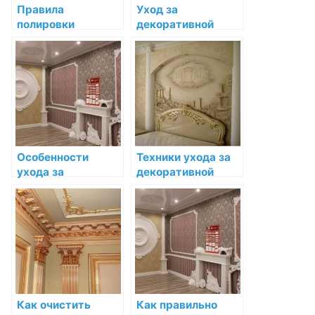
Правила
Уход за
полировки
декоративной
декоративной
лепниной во время
лепнины для
ремонта и
сохранения её
строительства
блеска
Особенности
Техники ухода за
ухода за
декоративной
декоративной
лепниной для её
лепниной из
долговечности
разных
материалов
Как очистить
Как правильно