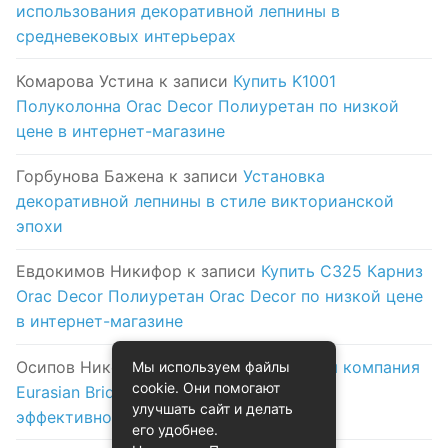
использования декоративной лепнины в
средневековых интерьерах
Комарова Устина
к записи
Купить K1001
Полуколонна Orac Decor Полиуретан по низкой
цене в интернет-магазине
Горбунова Бажена
к записи
Установка
декоративной лепнины в стиле викторианской
эпохи
Евдокимов Никифор
к записи
Купить C325 Карниз
Orac Decor Полиуретан Orac Decor по низкой цене
в интернет-магазине
Осипов Никола
к записи
Логистическая компания
Мы используем файлы
cookie. Они помогают
Eurasian Bridge в Астане: надежность и
улучшать сайт и делать
эффективность на первом месте
его удобнее.