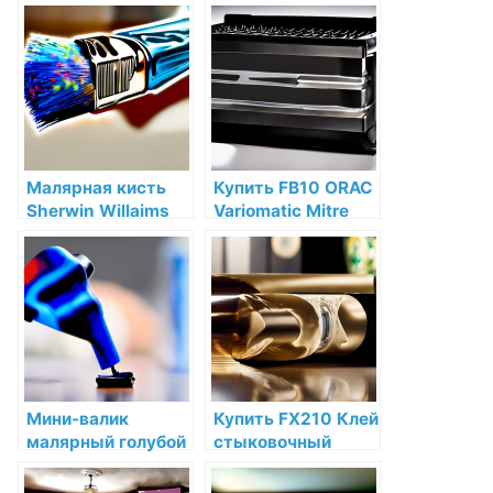
Sherwin Willaims
интернет-
10 см для красок
магазине
Sherwin-Williams
купить по низкой
цене в СПб
Малярная кисть
Купить FB10 ORAC
Sherwin Willaims
Variomatic Mitre
ChipTrimWallBrush
box по низкой цене
Натуральная
в интернет-
щетина для
магазине
красок Sherwin-
Williams купить по
низкой цене в СПб
Мини-валик
Купить FX210 Клей
малярный голубой
стыковочный
Sherwin Willaims
ORAC-FIX "EXTRA"
Нитяной 10 см для
80 мл Orac Decor