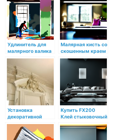
красок Sherwin-
по низкой цене в
Williams купить по
интернет-
низкой цене в СПб
магазине
Удлинитель для
Малярная кисть со
малярного валика
скошенным краем
Sherwin Willaims
Sherwin Willaims
Деревянный 1,8 м
Искусственная
для красок
щетина —
Sherwin-Williams
полиэстер для
купить по низкой
красок Sherwin-
цене в СПб
Williams купить по
низкой цене в СПб
Установка
Купить FX200
декоративной
Клей стыковочный
лепнины в
ORAC-FIX "EXTRA"
гостиной:
310 мл Orac Decor
изысканный
по низкой цене в