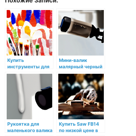
Похожие Записи:
Купить
Мини-валик
инструменты для
малярный черный
краски мировых
Sherwin Willaims
производителей по
Поролон 10 см для
низкой цене в СПб
красок Sherwin-
Williams купить по
низкой цене в СПб
Рукоятка для
Купить Saw FB14
маленького валика
по низкой цене в