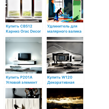
Купить CB512
Удлинитель для
Карниз Orac Decor
малярного валика
Дюрофом Orac
Sherwin Willaims
Decor по низкой
Деревянный 1,8 м
цене в интернет-
для красок
магазине
Sherwin-Williams
купить по низкой
цене в СПб
Купить P201A
Купить W120
Угловой элемент
Декоративная
Orac Decor
панель Orac Decor
Полиуретан по
Autoire
низкой цене в
Полиуретан по
интернет-
низкой цене в
магазине
интернет-