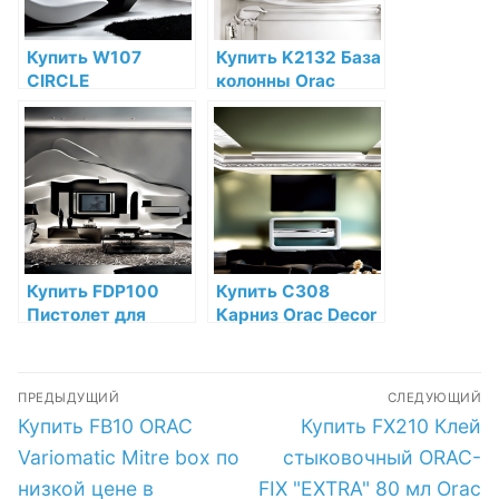
Купить W107
Купить K2132 База
CIRCLE
колонны Orac
Декоративная
Decor Полиуретан
панель Orac Decor
по низкой цене в
Полиуретан Orac
интернет-
Decor по низкой
магазине
цене в интернет-
магазине
Купить FDP100
Купить C308
Пистолет для
Карниз Orac Decor
выдавливания
Полиуретан Orac
клея Orac Decor по
Decor по низкой
Навигация
низкой цене в
цене в интернет-
ПРЕДЫДУЩИЙ
СЛЕДУЮЩИЙ
интернет-
магазине
по
Предыдущая
Следующая
Купить FB10 ORAC
Купить FX210 Клей
магазине
запись:
запись:
записям
Variomatic Mitre box по
стыковочный ORAC-
низкой цене в
FIX "EXTRA" 80 мл Orac