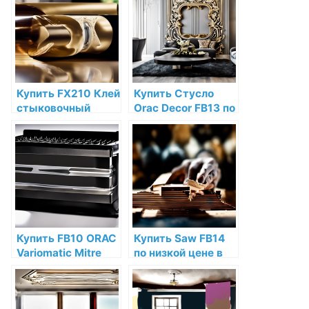
Купить FX210 Клей
Купить Стусло
стыковочный
Orac Decor FB13 по
ORAC-FIX "EXTRA"
низкой цене в
80 мл Orac Decor
интернет-
по низкой цене в
магазине
интернет-
магазине
Купить FB10 ORAC
Купить Saw FB14
Variomatic Mitre
по низкой цене в
box по низкой цене
интернет-
в интернет-
магазине
магазине