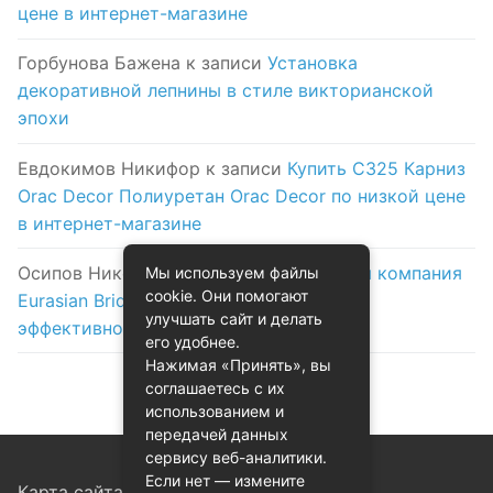
цене в интернет-магазине
Горбунова Бажена
к записи
Установка
декоративной лепнины в стиле викторианской
эпохи
Евдокимов Никифор
к записи
Купить C325 Карниз
Orac Decor Полиуретан Orac Decor по низкой цене
в интернет-магазине
Осипов Никола
к записи
Логистическая компания
Мы используем файлы
cookie. Они помогают
Eurasian Bridge в Астане: надежность и
улучшать сайт и делать
эффективность на первом месте
его удобнее.
Нажимая «Принять», вы
соглашаетесь с их
использованием и
передачей данных
сервису веб-аналитики.
Если нет — измените
Карта сайта