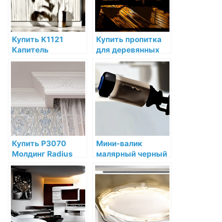
магазине
Купить K1121
Купить пропитка
Капитель
для деревянных
полуколонны Orac
фасадов
Decor
superdeck log
Дюрополимер
home & deck wb
Orac Decor по
stain по низкой
низкой цене в
цене в СПб
интернет-
магазине
Купить P3070
Мини-валик
Молдинг Radius
малярный черный
Orac Decor
Sherwin Willaims
Полиуретан по
Поролон 10 см для
низкой цене в
красок Sherwin-
интернет-
Williams купить по
магазине
низкой цене в СПб