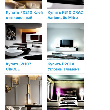
Купить FX210 Клей
Купить FB10 ORAC
стыковочный
Variomatic Mitre
ORAC-FIX "EXTRA"
box по низкой цене
80 мл Orac Decor
в интернет-
по низкой цене в
магазине
интернет-
магазине
Купить W107
Купить P201A
CIRCLE
Угловой элемент
Декоративная
Orac Decor
панель Orac Decor
Полиуретан по
Полиуретан Orac
низкой цене в
Decor по низкой
интернет-
цене в интернет-
магазине
магазине