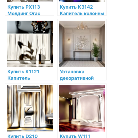
Купить PX113
Купить K3142
Молдинг Orac
Капитель колонны
Decor
Orac Decor
Дюрополимер по
Полиуретан по
низкой цене в
низкой цене в
интернет-
интернет-
магазине
магазине
Купить K1121
Установка
Капитель
декоративной
полуколонны Orac
лепнины в кухне:
Decor
гид по созданию
Дюрополимер
уникального
Orac Decor по
интерьера
низкой цене в
интернет-
магазине
Купить D210
Купить W111