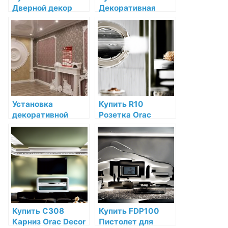
Дверной декор
Декоративная
Orac Decor
панель Orac Decor
Дюрополимер
Bar Полиуретан
Orac Decor по
Orac Decor по
низкой цене в
низкой цене в
интернет-
интернет-
магазине
магазине
Установка
Купить R10
декоративной
Розетка Orac
лепнины в
Decor Полиуретан
классическом
Orac Decor по
стиле
низкой цене в
интернет-
магазине
Купить C308
Купить FDP100
Карниз Orac Decor
Пистолет для