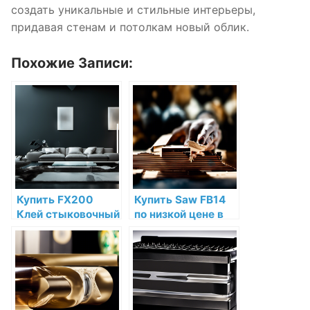
создать уникальные и стильные интерьеры,
придавая стенам и потолкам новый облик.
Похожие Записи:
Купить FX200
Купить Saw FB14
Клей стыковочный
по низкой цене в
ORAC-FIX "EXTRA"
интернет-
310 мл Orac Decor
магазине
по низкой цене в
интернет-
магазине