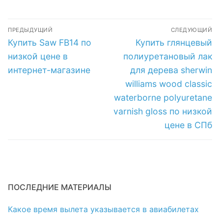
Полиуретан Orac
выдавливания
Decor по низкой
клея Orac Decor по
Навигация
цене в интернет-
низкой цене в
ПРЕДЫДУЩИЙ
СЛЕДУЮЩИЙ
магазине
интернет-
по
Предыдущая
Следующая
Купить Saw FB14 по
Купить глянцевый
магазине
запись:
запись:
записям
низкой цене в
полиуретановый лак
интернет-магазине
для дерева sherwin
williams wood classic
waterborne polyuretane
varnish gloss по низкой
цене в СПб
ПОСЛЕДНИЕ МАТЕРИАЛЫ
Какое время вылета указывается в авиабилетах