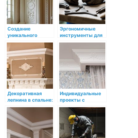
Создание
Эргономичные
уникального
инструменты для
интерьера с
комфортной
помощью
работы с лепниной
декоративной
лепнины
Декоративная
Индивидуальные
лепнина в спальне:
проекты с
создание
использованием
романтического
лепнины: создание
интерьера
уникального
интерьера