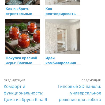
Как выбрать
Как
строительные
реставрировать
материалы:
поврежденную
Полное
декоративную
руководство для
лепнину
покупателей в
Челябинске
Покупка красной
Идеи
икры: Важные
комбинирования
аспекты выбора
лепнины с другими
оптового
элементами
Навигация
поставщика
декора
ПРЕДЫДУЩИЙ
СЛЕДУЮЩИЙ
по
Предыдущая
Следующая
Комфорт и
Гипсовые 3D панели:
запись:
запись:
записям
функциональность:
универсальное
Дома из бруса 6 на 6
решение для любого