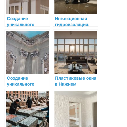
Создание
Инъекционная
уникального
гидроизоляция:
дизайна с
Надежная защита
помощью
для вашего дома
декоративной
лепнины
Создание
Пластиковые окна
уникального
в Нижнем
дизайна с
Новгороде: низкая
помощью
цена и высокое
декоративной
качество
лепнины