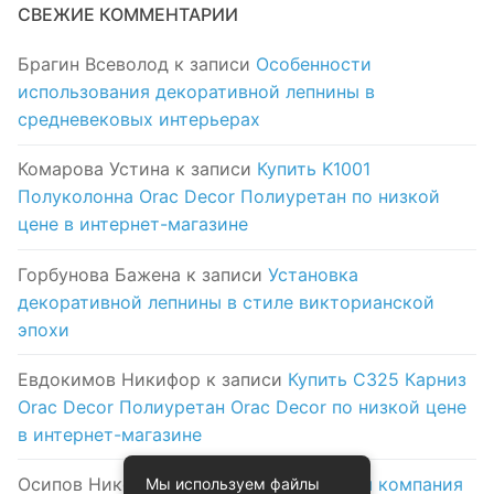
СВЕЖИЕ КОММЕНТАРИИ
Брагин Всеволод
к записи
Особенности
использования декоративной лепнины в
средневековых интерьерах
Комарова Устина
к записи
Купить K1001
Полуколонна Orac Decor Полиуретан по низкой
цене в интернет-магазине
Горбунова Бажена
к записи
Установка
декоративной лепнины в стиле викторианской
эпохи
Евдокимов Никифор
к записи
Купить C325 Карниз
Orac Decor Полиуретан Orac Decor по низкой цене
в интернет-магазине
Осипов Никола
к записи
Логистическая компания
Мы используем файлы