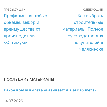
цена и высокое
Дюрополимер по
Навигация
качество
низкой цене в
ПРЕДЫДУЩИЙ
СЛЕДУЮЩИЙ
интернет-
по
Предыдущая
Следующая
Преформы на любые
Как выбрать
магазине
запись:
запись:
записям
объемы: выбор и
строительные
преимущества от
материалы: Полное
производителя
руководство для
«Оптимум»
покупателей в
Челябинске
ПОСЛЕДНИЕ МАТЕРИАЛЫ
Какое время вылета указывается в авиабилетах
14.07.2026