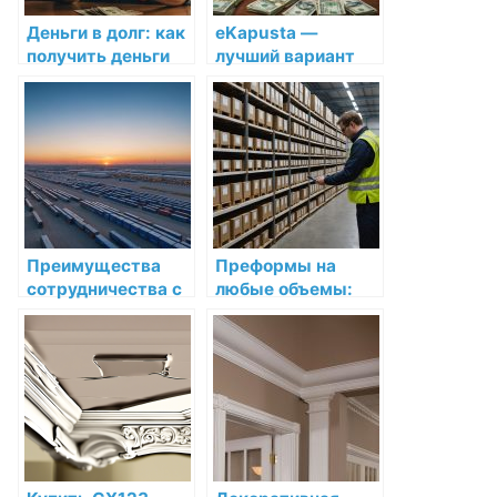
Деньги в долг: как
eKapusta —
получить деньги
лучший вариант
быстро и без
микрозайма для
лишних хлопот
вас
Преимущества
Преформы на
сотрудничества с
любые объемы:
Eurasian Bridge
выбор и
Kazakhstan:
преимущества от
Ведущей
производителя
транспортной
«Оптимум»
компанией в
Казахстане