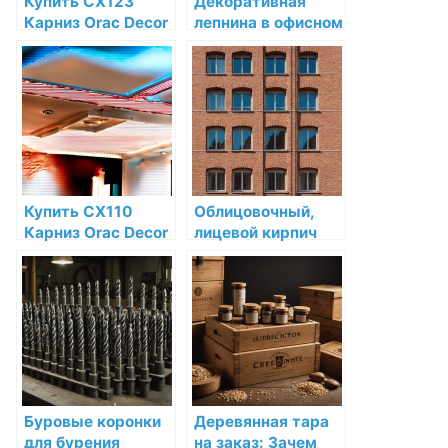
Купить CX123
Декоративная
Карниз Orac Decor
лепнина в офисном
Дюрополимер
интерьере:
Orac Decor по
примеры
низкой цене в
реализации
интернет-
магазине
Купить CX110
Облицовочный,
Карниз Orac Decor
лицевой кирпич
Дюрополимер
для фасада:
Orac Decor по
купить недорого в
низкой цене в
Челябинске
интернет-
магазине
Буровые коронки
Деревянная тара
для бурения
на заказ: Зачем