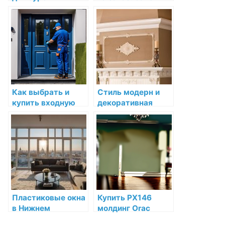
скважин: как
выбирать
выбрать и купить
натуральный
оптимальный
материал для
инструмент
упаковки?
Как выбрать и
Стиль модерн и
купить входную
декоративная
дверь в Пензе с
лепнина:
установкой
воплощение
новаторства
Пластиковые окна
Купить PX146
в Нижнем
молдинг Orac
Новгороде: низкая
Decor