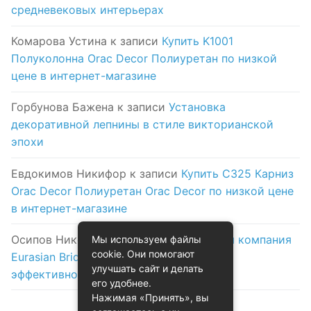
средневековых интерьерах
Комарова Устина
к записи
Купить K1001
Полуколонна Orac Decor Полиуретан по низкой
цене в интернет-магазине
Горбунова Бажена
к записи
Установка
декоративной лепнины в стиле викторианской
эпохи
Евдокимов Никифор
к записи
Купить C325 Карниз
Orac Decor Полиуретан Orac Decor по низкой цене
в интернет-магазине
Осипов Никола
к записи
Логистическая компания
Мы используем файлы
cookie. Они помогают
Eurasian Bridge в Астане: надежность и
улучшать сайт и делать
эффективность на первом месте
его удобнее.
Нажимая «Принять», вы