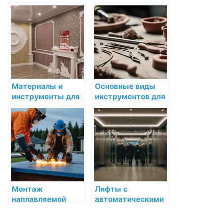
декоративных
работы с
узоров на мебель
различными
типами лепнины
Материалы и
Основные виды
инструменты для
инструментов для
установки
лепнины и их
декоративной
назначение
лепнины
Монтаж
Лифты с
наплавляемой
автоматическими
кровли в Москве и
дверями: