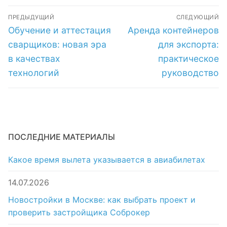
области:
преимущества и
Навигация
ключевые
особенности
ПРЕДЫДУЩИЙ
СЛЕДУЮЩИЙ
аспекты и
покупки в Москве
по
Предыдущая
Следующая
Обучение и аттестация
Аренда контейнеров
преимущества
запись:
запись:
записям
сварщиков: новая эра
для экспорта:
в качествах
практическое
технологий
руководство
ПОСЛЕДНИЕ МАТЕРИАЛЫ
Какое время вылета указывается в авиабилетах
14.07.2026
Новостройки в Москве: как выбрать проект и
проверить застройщика Соброкер