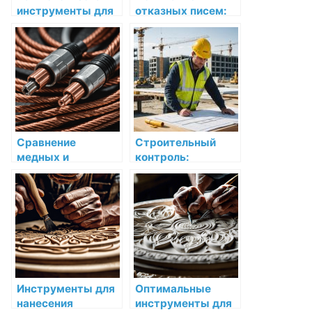
инструменты для
отказных писем:
достижения
что это такое и
желаемого
как с ними
эффекта в декоре
работать
Сравнение
Строительный
медных и
контроль:
алюминиевых
необходимость и
контрольных
особенности
кабелей: что
проведения
выбрать для
вашего проекта?
Инструменты для
Оптимальные
нанесения
инструменты для