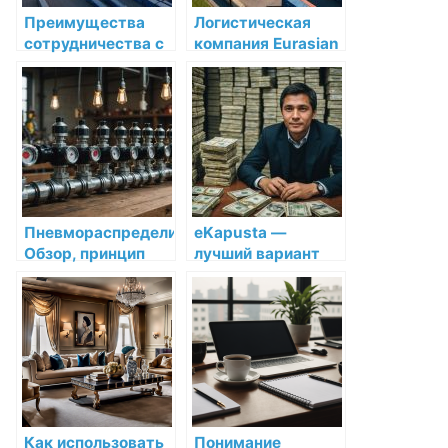
Преимущества
Логистическая
сотрудничества с
компания Eurasian
Eurasian Bridge
Bridge в Астане:
Kazakhstan:
надежность и
Ведущей
эффективность на
транспортной
первом месте
компанией в
Казахстане
Пневмораспределители:
eKapusta —
Обзор, принцип
лучший вариант
работы и
микрозайма для
применение
вас
Как использовать
Понимание