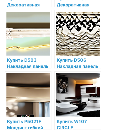
Декоративная
Декоративная
панель гибкая Orac
панель гибкая Orac
Decor Hill
Decor Valley
Полиуретан Orac
Полиуретан Orac
Decor по низкой
Decor по низкой
цене в интернет-
цене в интернет-
магазине
магазине
Купить D503
Купить D506
Накладная панель
Накладная панель
Orac Decor
Orac Decor
Дюрополимер по
Дюрополимер по
низкой цене в
низкой цене в
интернет-
интернет-
магазине
магазине
Купить P5021F
Купить W107
Молдинг гибкий
CIRCLE