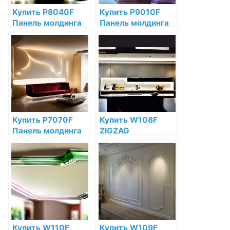
Купить P8040F
Купить P9010F
Панель молдинга
Панель молдинга
гибкая Orac Decor
гибкая Orac Decor
Полиуретан по
Полиуретан по
низкой цене в
низкой цене в
интернет-
интернет-
магазине
магазине
Купить P7070F
Купить W108F
Панель молдинга
ZIGZAG
гибкая Orac Decor
Декоративная
Полиуретан по
панель гибкая Orac
низкой цене в
Decor Полиуретан
интернет-
Orac Decor по
магазине
низкой цене в
интернет-
магазине
Купить W110F
Купить W109F