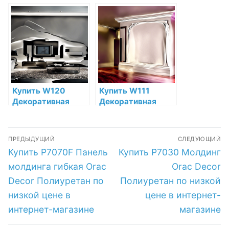
Orac Decor
Декоративная
Полиуретан Orac
панель Orac Decor
Decor по низкой
Полиуретан Orac
цене в интернет-
Decor по низкой
магазине
цене в интернет-
магазине
Купить W120
Купить W111
Декоративная
Декоративная
панель Orac Decor
панель Orac Decor
Autoire
Bar Полиуретан
Навигация
Полиуретан по
Orac Decor по
ПРЕДЫДУЩИЙ
СЛЕДУЮЩИЙ
низкой цене в
низкой цене в
по
Предыдущая
Следующая
Купить P7070F Панель
Купить P7030 Молдинг
интернет-
интернет-
запись:
запись:
магазине
магазине
записям
молдинга гибкая Orac
Orac Decor
Decor Полиуретан по
Полиуретан по низкой
низкой цене в
цене в интернет-
интернет-магазине
магазине