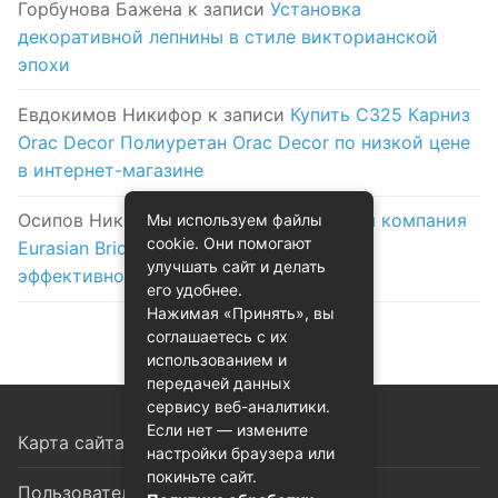
Горбунова Бажена
к записи
Установка
декоративной лепнины в стиле викторианской
эпохи
Евдокимов Никифор
к записи
Купить C325 Карниз
Orac Decor Полиуретан Orac Decor по низкой цене
в интернет-магазине
Осипов Никола
к записи
Логистическая компания
Мы используем файлы
cookie. Они помогают
Eurasian Bridge в Астане: надежность и
улучшать сайт и делать
эффективность на первом месте
его удобнее.
Нажимая «Принять», вы
соглашаетесь с их
использованием и
передачей данных
сервису веб-аналитики.
Если нет — измените
Карта сайта
настройки браузера или
покиньте сайт.
Пользовательское соглашение