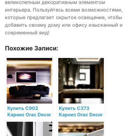
великолепным декоративным элементом
интерьера. Пользуйтесь всеми возможностями,
которые предлагает скрытое освещение, чтобы
добавить своему дому или офису изысканный и
современный вид!
Похожие Записи:
Купить C902
Купить C373
Карниз Orac Decor
Карниз Orac Decor
Полиуретан Orac
Antonio
Decor по низкой
Полиуретан Orac
цене в интернет-
Decor по низкой