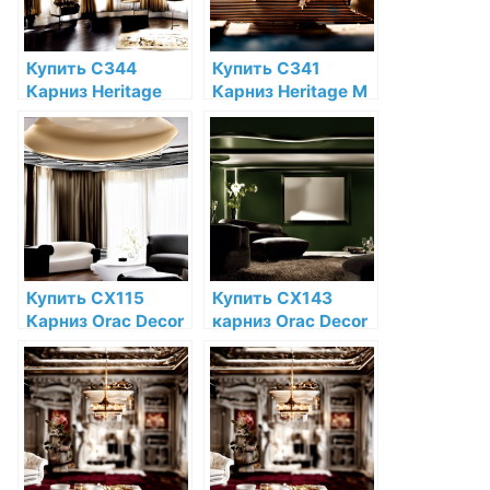
Купить C344
Купить C341
Карниз Heritage
Карниз Heritage M
XXL Orac Decor
Orac Decor
Полиуретан Orac
Полиуретан по
Decor по низкой
низкой цене в
цене в интернет-
интернет-
магазине
магазине
Купить CX115
Купить CX143
Карниз Orac Decor
карниз Orac Decor
Дюрополимер
Дюрополимер по
Orac Decor по
низкой цене в
низкой цене в
интернет-
интернет-
магазине
магазине