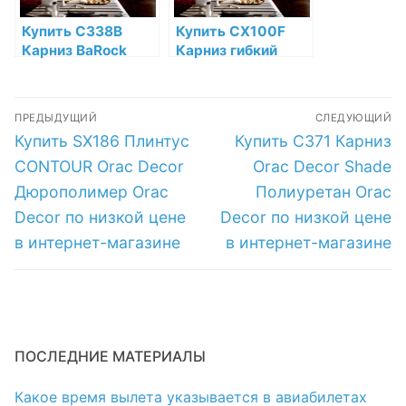
Купить C338B
Купить CX100F
Карниз BaRock
Карниз гибкий
Orac Decor
Orac Decor
Полиуретан Orac
Полиуретан по
Навигация
Decor по низкой
низкой цене в
ПРЕДЫДУЩИЙ
СЛЕДУЮЩИЙ
цене в интернет-
интернет-
по
Предыдущая
Следующая
Купить SX186 Плинтус
Купить C371 Карниз
магазине
магазине
запись:
запись:
записям
CONTOUR Orac Decor
Orac Decor Shade
Дюрополимер Orac
Полиуретан Orac
Decor по низкой цене
Decor по низкой цене
в интернет-магазине
в интернет-магазине
ПОСЛЕДНИЕ МАТЕРИАЛЫ
Какое время вылета указывается в авиабилетах