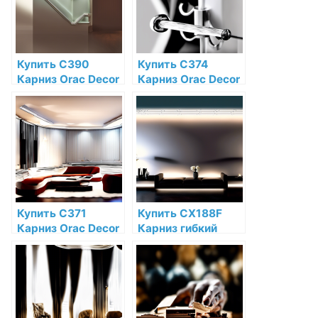
магазине
низкой цене в
интернет-
магазине
Купить C390
Купить C374
Карниз Orac Decor
Карниз Orac Decor
Steps Полиуретан
Antonio
Orac Decor по
Полиуретан Orac
низкой цене в
Decor по низкой
интернет-
цене в интернет-
магазине
магазине
Купить C371
Купить CX188F
Карниз Orac Decor
Карниз гибкий
Shade Полиуретан
Orac Decor
Orac Decor по
Дюрополимер
низкой цене в
Orac Decor по
интернет-
низкой цене в
магазине
интернет-
магазине