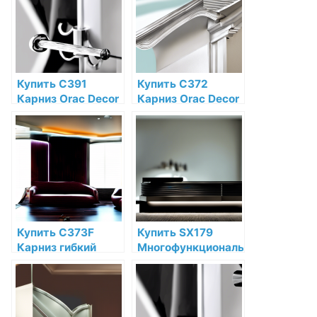
магазине
цене в интернет-
магазине
Купить C391
Купить C372
Карниз Orac Decor
Карниз Orac Decor
Steps Полиуретан
Fluxus Полиуретан
Orac Decor по
Orac Decor по
низкой цене в
низкой цене в
интернет-
интернет-
магазине
магазине
Купить C373F
Купить SX179
Карниз гибкий
Многофункциональный
Orac Decor Antonio
профиль Orac
Полиуретан Orac
Decor Diagonal
Decor по низкой
Дюрополимер
цене в интернет-
Orac Decor по