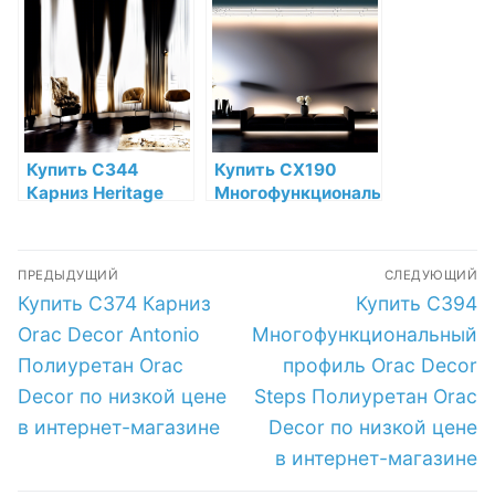
Decor Diagonal
Полиуретан по
Дюрополимер
низкой цене в
Orac Decor по
интернет-
низкой цене в
магазине
интернет-
магазине
Купить C344
Купить CX190
Карниз Heritage
Многофункциональный
XXL Orac Decor
профиль Orac
Полиуретан Orac
Decor
Навигация
Decor по низкой
Дюрополимер
ПРЕДЫДУЩИЙ
СЛЕДУЮЩИЙ
цене в интернет-
Orac Decor по
по
Предыдущая
Следующая
Купить C374 Карниз
Купить C394
магазине
низкой цене в
запись:
запись:
интернет-
записям
Orac Decor Antonio
Многофункциональный
магазине
Полиуретан Orac
профиль Orac Decor
Decor по низкой цене
Steps Полиуретан Orac
в интернет-магазине
Decor по низкой цене
в интернет-магазине