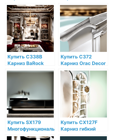
Orac Decor
Orac Decor Antonio
Дюрополимер
Полиуретан Orac
Orac Decor по
Decor по низкой
низкой цене в
цене в интернет-
интернет-
магазине
магазине
Купить C338B
Купить C372
Карниз BaRock
Карниз Orac Decor
Orac Decor
Fluxus Полиуретан
Полиуретан Orac
Orac Decor по
Decor по низкой
низкой цене в
цене в интернет-
интернет-
магазине
магазине
Купить SX179
Купить CX127F
Многофункциональный
Карниз гибкий
профиль Orac
Orac Decor