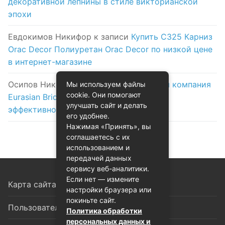
декоративной лепнины в стиле викторианской
эпохи
Евдокимов Никифор
к записи
Купить C325 Карниз
Orac Decor Полиуретан Orac Decor по низкой цене
в интернет-магазине
Осипов Никола
к записи
Логистическая компания
Мы используем файлы
cookie. Они помогают
Eurasian Bridge в Астане: надежность и
улучшать сайт и делать
эффективность на первом месте
его удобнее.
Нажимая «Принять», вы
соглашаетесь с их
использованием и
передачей данных
сервису веб-аналитики.
Если нет — измените
Карта сайта
настройки браузера или
покиньте сайт.
Пользовательское соглашение
Политика обработки
персональных данных и