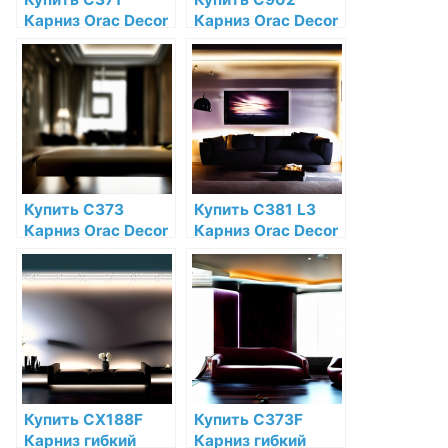
Карниз Orac Decor
Карниз Orac Decor
Shade Полиуретан
Полиуретан Orac
Orac Decor по
Decor по низкой
низкой цене в
цене в интернет-
интернет-
магазине
магазине
Купить C373
Купить C381 L3
Карниз Orac Decor
Карниз Orac Decor
Antonio
Полиуретан Orac
Полиуретан Orac
Decor по низкой
Decor по низкой
цене в интернет-
цене в интернет-
магазине
магазине
Купить CX188F
Купить C373F
Карниз гибкий
Карниз гибкий