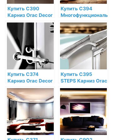
Купить C390
Купить C394
Карниз Orac Decor
Многофункциональный
Steps Полиуретан
профиль Orac
Orac Decor по
Decor Steps
низкой цене в
Полиуретан Orac
интернет-
Decor по низкой
магазине
цене в интернет-
магазине
Купить C374
Купить C395
Карниз Orac Decor
STEPS Карниз Orac
Antonio
Decor
Полиуретан Orac
Дюрополимер по
Decor по низкой
низкой цене в
цене в интернет-
интернет-
магазине
магазине
Купить C371
Купить C902