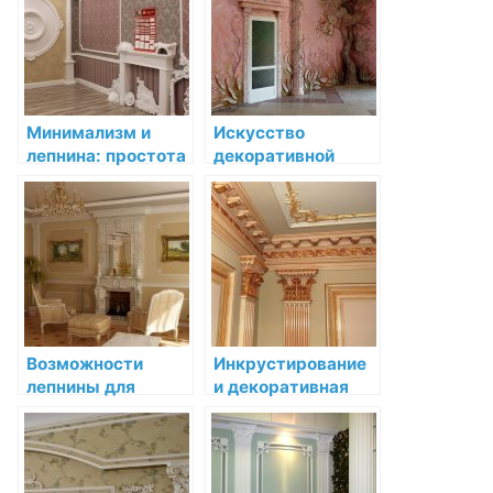
интерьер своего
дома
Минимализм и
Искусство
лепнина: простота
декоративной
и изящество в
лепнины:
современном
Орнаменты
интерьере
лепнины в
интерьере
Возможности
Инкрустирование
лепнины для
и декоративная
создания уютного
лепнина в
интерьера
интерьере: игра
контрастов и
образов