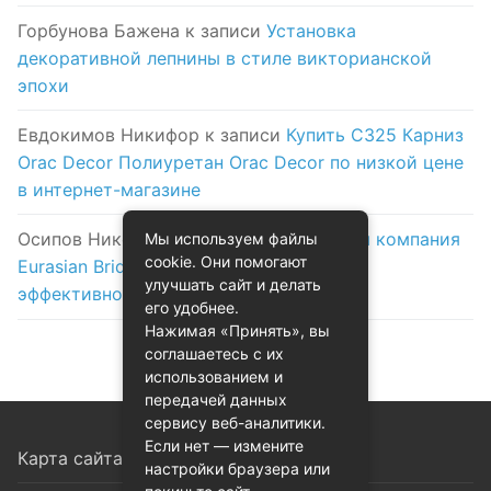
Горбунова Бажена
к записи
Установка
декоративной лепнины в стиле викторианской
эпохи
Евдокимов Никифор
к записи
Купить C325 Карниз
Orac Decor Полиуретан Orac Decor по низкой цене
в интернет-магазине
Осипов Никола
к записи
Логистическая компания
Мы используем файлы
cookie. Они помогают
Eurasian Bridge в Астане: надежность и
улучшать сайт и делать
эффективность на первом месте
его удобнее.
Нажимая «Принять», вы
соглашаетесь с их
использованием и
передачей данных
сервису веб-аналитики.
Если нет — измените
Карта сайта
настройки браузера или