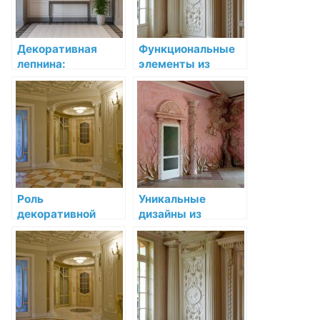
Декоративная
Функциональные
лепнина:
элементы из
Украшение
лепнины:
интерьера в стиле
украшаем и
ар-нуво
улучшаем
пространство
Роль
Уникальные
декоративной
дизайны из
лепнины в
лепнины:
барочном стиле
разгоняем
фантазию