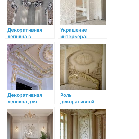
Декоративная
Украшение
лепнина в
интерьера:
интерьере
Лепнина в стиле
классицизма:
барокко
элегантность и
строгость
Декоративная
Роль
лепнина для
декоративной
потолков:
лепнины в
изысканность и
барочном стиле:
роскошь в каждой
преображение
детали
интерьера