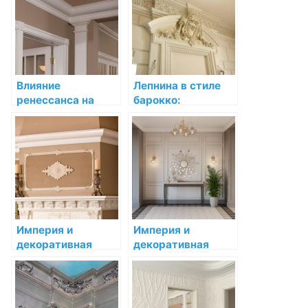
Влияние
Лепнина в стиле
ренессанса на
барокко:
развитие
элегантность и
декоративной
величественность
лепнины
в деталях
Империя и
Империя и
декоративная
декоративная
лепнина:
лепнина:
монументальность
монументальность
и роскошь
и роскошь