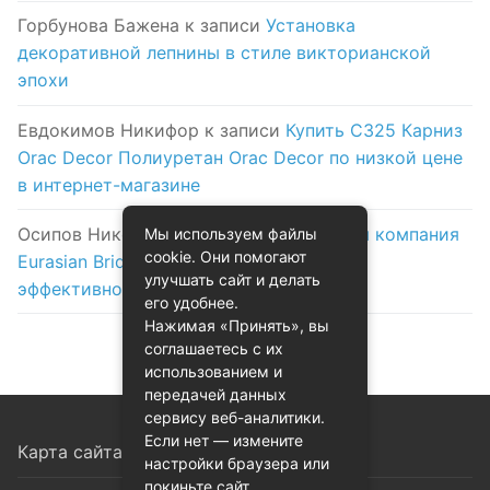
Горбунова Бажена
к записи
Установка
декоративной лепнины в стиле викторианской
эпохи
Евдокимов Никифор
к записи
Купить C325 Карниз
Orac Decor Полиуретан Orac Decor по низкой цене
в интернет-магазине
Осипов Никола
к записи
Логистическая компания
Мы используем файлы
cookie. Они помогают
Eurasian Bridge в Астане: надежность и
улучшать сайт и делать
эффективность на первом месте
его удобнее.
Нажимая «Принять», вы
соглашаетесь с их
использованием и
передачей данных
сервису веб-аналитики.
Если нет — измените
Карта сайта
настройки браузера или
покиньте сайт.