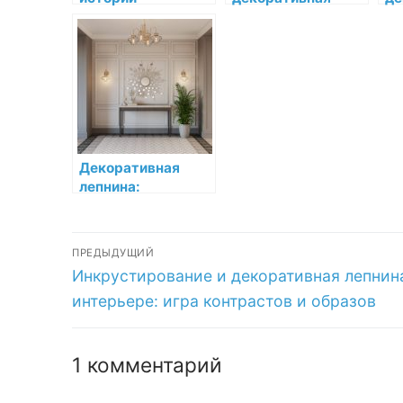
декоративной
лепнина:
ле
лепнины
воплощение
во
новаторства
ид
др
Декоративная
лепнина:
Украшение
интерьера в стиле
Навигация
ар-нуво
ПРЕДЫДУЩИЙ
Предыдущая
Инкрустирование и декоративная лепнин
по
запись:
интерьере: игра контрастов и образов
записям
1 комментарий