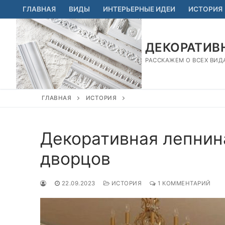
Перейти
ГЛАВНАЯ
ВИДЫ
ИНТЕРЬЕРНЫЕ ИДЕИ
ИСТОРИЯ
к
содержимому
ДЕКОРАТИВН
РАССКАЖЕМ О ВСЕХ ВИД
ГЛАВНАЯ
ИСТОРИЯ
Декоративная лепнина
дворцов
22.09.2023
ИСТОРИЯ
1 КОММЕНТАРИЙ