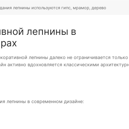
здания лепнины используются гипс, мрамор, дерево
вной лепнины в
ерах
екоративной лепнины далеко не ограничивается только
йн активно вдохновляется классическими архитектур
ия лепнины в современном дизайне: