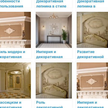
обенности
Декоративная
Декоративная
пользования
лепнина в стиле
лепнина в
коративной
Ар-нуво: методы
интерьере
пнины в
применения и
функциональног
едневековых
особенности
стиля
терьерах
иль модерн и
Империя и
Развитие
коративная
декоративная
декоративной
пнина:
лепнина:
лепнины в
площение
монументальность
интерьере XIX
ваторства
и роскошь
века
ассицизм и
Роль
Империя и
коративная
декоративной
декоративная