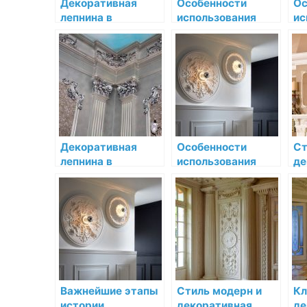
Декоративная
Особенности
Ос
лепнина в
использования
ис
современных
декоративной
де
интерьерах:
лепнины в
ле
эстетика и
интерьерах
ср
функциональность
эклектики
ин
Декоративная
Особенности
Ст
лепнина в
использования
де
интерьере
декоративной
ле
классицизма:
лепнины в
во
элегантность и
интерьерах
но
строгость
неоклассицизма
Важнейшие этапы
Стиль модерн и
Кл
истории
декоративная
де