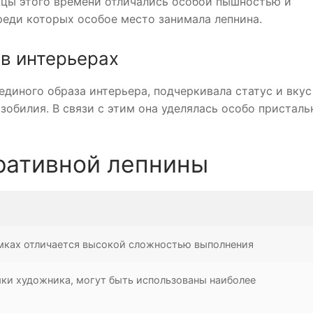
рцы этого времени отличались особой пышностью и
еди которых особое место занимала лепнина.
 в интерьерах
диного образа интерьера, подчеркивала статус и вкус
обилия. В связи с этим она уделялась особо присталь
ративной лепнины
амках отличается высокой сложностью выполнения
мки художника, могут быть использованы наиболее