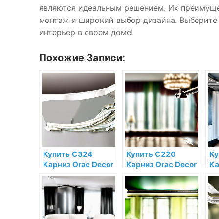
являются идеальным решением. Их преимущес
монтаж и широкий выбор дизайна. Выберите 
интерьер в своем доме!
Похожие Записи:
Купить C324
Купить C220
Ку
Карниз Orac Decor
Карниз Orac Decor
Ка
Полиуретан Orac
Полиуретан Orac
По
Decor по низкой
Decor по низкой
De
цене в интернет-
цене в интернет-
це
магазине
магазине
ма