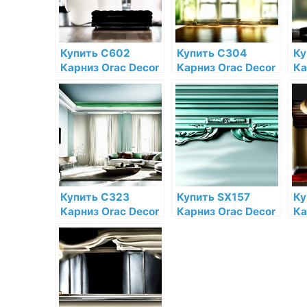
Купить C602
Купить C304
Ку
Карниз Orac Decor
Карниз Orac Decor
Ка
Полиуретан Orac
Полиуретан Orac
По
Decor по низкой
Decor по низкой
De
цене в интернет-
цене в интернет-
це
магазине
магазине
ма
Купить C323
Купить SX157
Ку
Карниз Orac Decor
Карниз Orac Decor
Ка
Полиуретан Orac
Дюрополимер
Д
Decor по низкой
Orac Decor по
Or
цене в интернет-
низкой цене в
ни
магазине
интернет-
ин
магазине
ма