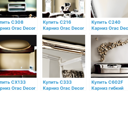
пить C308
Купить C216
Купить C240
рниз Orac Decor
Карниз Orac Decor
Карниз Orac Dec
лиуретан Orac
Полиуретан Orac
Полиуретан Ora
cor по низкой
Decor по низкой
Decor по низкой
не в интернет-
цене в интернет-
цене в интернет
газине
магазине
магазине
пить CX133
Купить C333
Купить C602F
рниз Orac Decor
Карниз Orac Decor
Карниз гибкий
юрополимер
Полиуретан Orac
Orac Decor
ac Decor по
Decor по низкой
Полиуретан по
зкой цене в
цене в интернет-
низкой цене в
тернет-
магазине
интернет-
газине
магазине