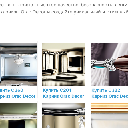
тва включают высокое качество, безопасность, легки
карнизы Orac Decor и создайте уникальный и стильны
пить C360
Купить C201
Купить C322
рниз Orac Decor
Карниз Orac Decor
Карниз Orac Dec
лиуретан Orac
Полиуретан Orac
Полиуретан Ora
cor по низкой
Decor по низкой
Decor по низкой
не в интернет-
цене в интернет-
цене в интернет
газине
магазине
магазине