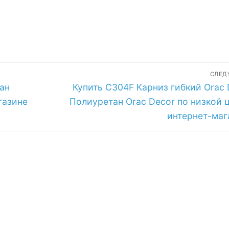
СЛЕ
Следующая
ан
Купить C304F Карниз гибкий Orac 
запись:
газине
Полиуретан Orac Decor по низкой ц
интернет-маг