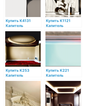
интернет-
магазине
Купить K4131
Купить K1121
Капитель
Капитель
полуколонны Orac
полуколонны Orac
Decor Полиуретан
Decor
по низкой цене в
Дюрополимер
интернет-
Orac Decor по
магазине
низкой цене в
интернет-
магазине
Купить K253
Купить K221
Капитель
Капитель
пилястры Orac
пилястры Orac
Decor Полиуретан
Decor Полиуретан
по низкой цене в
по низкой цене в
интернет-
интернет-
магазине
магазине