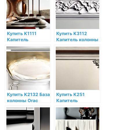
интернет-
интернет-
магазине
магазине
Купить K1111
Купить K3112
Капитель
Капитель колонны
полуколонны Orac
Orac Decor
Decor
Полиуретан по
Дюрополимер
низкой цене в
Orac Decor по
интернет-
низкой цене в
магазине
интернет-
магазине
Купить K2132 База
Купить K251
колонны Orac
Капитель
Decor Полиуретан
пилястры Orac
по низкой цене в
Decor Полиуретан
интернет-
Orac Decor по
магазине
низкой цене в