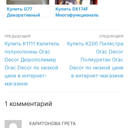
Купить G77
Купить DX174F
Декоративный
Многофункциональный
элемент Lily Orac
профиль гибкий
Decor
Orac Decor
Навигация
Дюрополимер по
Дюрополимер
ПРЕДЫДУЩИЙ
СЛЕДУЮЩИЙ
низкой цене в
Orac Decor по
по
Предыдущая
Следующая
Купить K1111 Капитель
Купить K200 Пилястра
интернет-
низкой цене в
запись:
запись:
магазине
интернет-
записям
полуколонны Orac
Orac Decor
магазине
Decor Дюрополимер
Полиуретан Orac
Orac Decor по низкой
Decor по низкой цене
цене в интернет-
в интернет-магазине
магазине
1 комментарий
ХАРИТОНОВА ГРЕТА