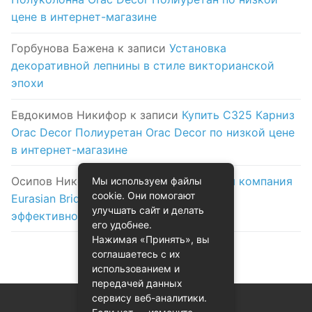
цене в интернет-магазине
Горбунова Бажена
к записи
Установка
декоративной лепнины в стиле викторианской
эпохи
Евдокимов Никифор
к записи
Купить C325 Карниз
Orac Decor Полиуретан Orac Decor по низкой цене
в интернет-магазине
Осипов Никола
к записи
Логистическая компания
Мы используем файлы
cookie. Они помогают
Eurasian Bridge в Астане: надежность и
улучшать сайт и делать
эффективность на первом месте
его удобнее.
Нажимая «Принять», вы
соглашаетесь с их
использованием и
передачей данных
сервису веб-аналитики.