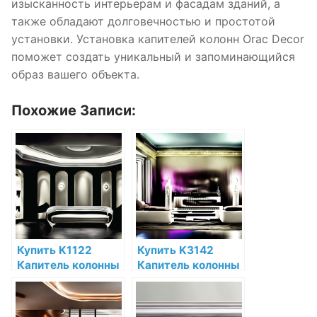
изысканность интерьерам и фасадам зданий, а
также обладают долговечностью и простотой
установки. Установка капителей колонн Orac Decor
поможет создать уникальный и запоминающийся
образ вашего объекта.
Похожие Записи:
Купить K1122
Купить K3142
Капитель колонны
Капитель колонны
Orac Decor
Orac Decor
Полиуретан по
Полиуретан по
низкой цене в
низкой цене в