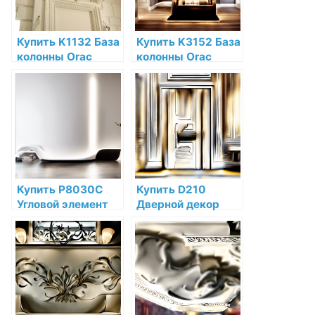
Купить K1132 База
Купить K3152 База
колонны Orac
колонны Orac
Decor Полиуретан
Decor Полиуретан
по низкой цене в
по низкой цене в
интернет-
интернет-
магазине
магазине
Купить P8030C
Купить D210
Угловой элемент
Дверной декор
Orac Decor
Orac Decor
Дюрополимер
Дюрополимер
Orac Decor по
Orac Decor по
низкой цене в
низкой цене в
интернет-
интернет-
магазине
магазине